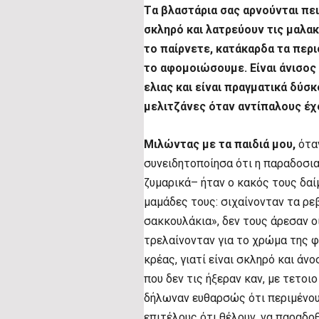
Tα βλαστάρια σας αρνούνται πει
σκληρό και λατρεύουν τις μαλακ
το παίρνετε, κατάκαρδα τα περι
το αφομοιώσουμε. Είναι άνισος
ελιας και είναι πραγματικά δύσκο
μελιτζάνες όταν αντίπαλους έχο
Μιλώντας με τα παιδιά μου,
όταν
συνειδητοποίησα ότι η παραδοσια
ζυμαρικά– ήταν ο κακός τους δαί
μαμάδες τους: σιχαίνονταν τα ρεβ
σακκουλάκια», δεν τους άρεσαν οι
τρελαίνονταν για το χρώμα της φ
κρέας, γιατί είναι σκληρό και άν
που δεν τις ήξεραν καν, με τετοι
δήλωναν ευθαρσώς ότι περιμένου
επιτέλους ότι θέλουν, να παραδο