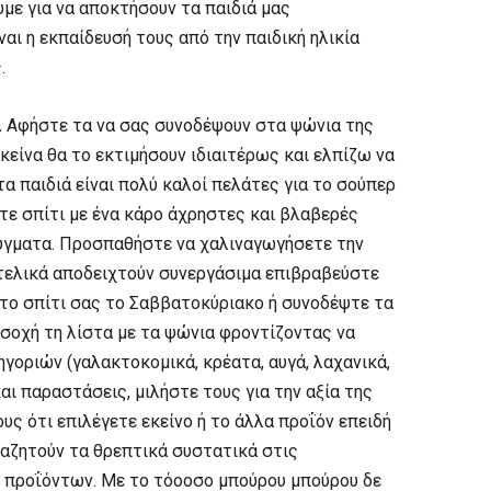
με για να αποκτήσουν τα παιδιά μας
ναι η εκπαίδευσή τους από την παιδική ηλικία
.
.
Αφήστε τα να σας συνοδέψουν στα ψώνια της
κείνα θα το εκτιμήσουν ιδιαιτέρως και ελπίζω να
τα παιδιά είναι πολύ καλοί πελάτες για το σούπερ
ετε σπίτι με ένα κάρο άχρηστες και βλαβερές
λύγματα. Προσπαθήστε να χαλιναγωγήσετε την
 τελικά αποδειχτούν συνεργάσιμα επιβραβεύστε
ο σπίτι σας το Σαββατοκύριακο ή συνοδέψτε τα
σοχή τη λίστα με τα ψώνια φροντίζοντας να
οριών (γαλακτοκομικά, κρέατα, αυγά, λαχανικά,
αι παραστάσεις, μιλήστε τους για την αξία της
ους ότι επιλέγετε εκείνο ή το άλλα προΐόν επειδή
αναζητούν τα θρεπτικά συστατικά στις
 προΐόντων. Με το τόοοσο μπούρου μπούρου δε