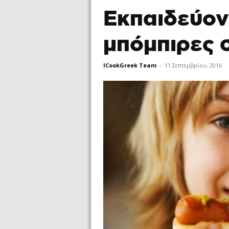
Εκπαιδεύον
μπόμπιρες 
ICookGreek Team
-
11 Σεπτεμβρίου, 2016