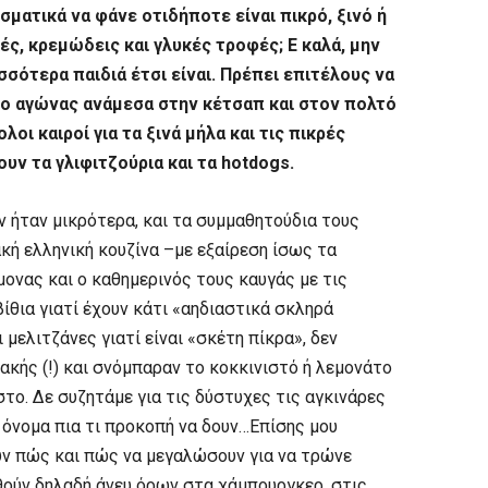
σματικά να φάνε οτιδήποτε είναι πικρό, ξινό ή
ές, κρεμώδεις και γλυκές τροφές; Ε καλά, μην
σσότερα παιδιά έτσι είναι. Πρέπει επιτέλους να
 ο αγώνας ανάμεσα στην κέτσαπ και στον πολτό
λοι καιροί για τα ξινά μήλα και τις πικρές
υν τα γλιφιτζούρια και τα hotdogs.
 ήταν μικρότερα, και τα συμμαθητούδια τους
κή ελληνική κουζίνα –με εξαίρεση ίσως τα
μονας και ο καθημερινός τους καυγάς με τις
ίθια γιατί έχουν κάτι «αηδιαστικά σκληρά
 μελιτζάνες γιατί είναι «σκέτη πίκρα», δεν
ακής (!) και σνόμπαραν το κοκκινιστό ή λεμονάτο
οστο. Δε συζητάμε για τις δύστυχες τις αγκινάρες
ο όνομα πια τι προκοπή να δουν…Eπίσης μου
ν πώς και πώς να μεγαλώσουν για να τρώνε
θούν δηλαδή άνευ όρων στα χάμπουργκερ, στις