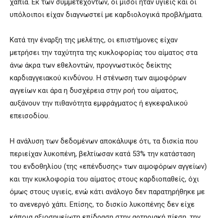
χάπια. Εκ των συμμετεχόντων, οι μισοί ήταν υγιείς και οι
υπόλοιποι είχαν διαγνωστεί με καρδιολογικά προβλήματα.
Κατά την έναρξη της μελέτης, οι επιστήμονες είχαν
μετρήσει την ταχύτητα της κυκλοφορίας του αίματος στα
άνω άκρα των εθελοντών, προγνωστικός δείκτης
καρδιαγγειακού κινδύνου. Η στένωση των αιμοφόρων
αγγείων και άρα η δυσχέρεια στην ροή του αίματος,
αυξάνουν την πιθανότητα εμφράγματος ή εγκεφαλικού
επεισοδίου.
Η ανάλυση των δεδομένων αποκάλυψε ότι, τα δισκία που
περιείχαν λυκοπένη, βελτίωσαν κατά 53% την κατάσταση
του ενδοθηλίου (της «επένδυσης» των αιμοφόρων αγγείων)
και την κυκλοφορία του αίματος στους καρδιοπαθείς, όχι
όμως στους υγιείς, ενώ κάτι ανάλογο δεν παρατηρήθηκε με
το ανενεργό χάπι. Επίσης, το δισκίο λυκοπένης δεν είχε
κάποια αξιοσημείωτη επίδραση στην αρτηριακή πίεση, την