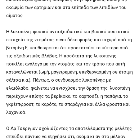
ακαμψία των αρτηριών και στα επίπεδα των λιπιδίων του
αίματος.
Η λυκοπένη, φυσικό αντιοξειδωτικό και βασικό συστατικό
στοιχείο της ντομάτας, είναι δέκα φορές πιο ισχυρό από τη
βιταμίνη Ε, και θεωρείται ότι προστατεύει τα κύτταρα από
τις οξειδωτικές βλάβες. Η ποσότητα της λυκοπένης
ποικίλει ανάλογα με την ντομάτς και τον τρόπο που αυτή
καταναλώνεται (ωμή, μαγειρεμένη, επεξεργασμένη σε έτοιμη
σάλτσα κ.α.). Πάντως, ο συνδυασμός λυκοπένης με
ελαιόλαδο, φαίνεται να ενισχύσει την δράση της. λυκοπένη
περιέχουν επίσης τα βερίκοκα, το καρπούζι, η παπάγια, το
γκρέιπφρουτ, τα καρότα, τα σπαράγγια και άλλα φρούτα και
λαχανικά.
Ο Δρ Τσέριγιαν σχολιάζοντας τα αποτελέσματα της μελέτης
σπεύδει πάντως να εξηγήσει ότι, ακόμα κι αν στο μέλλον