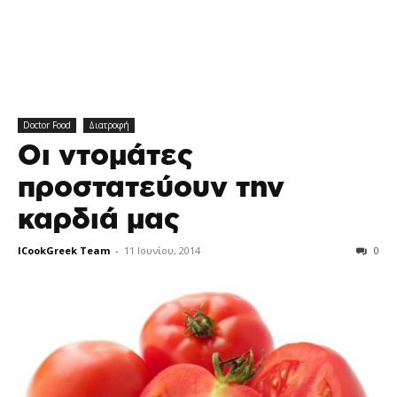
Doctor Food
Διατροφή
Οι ντομάτες
προστατεύουν την
καρδιά μας
ICookGreek Team
-
11 Ιουνίου, 2014
0