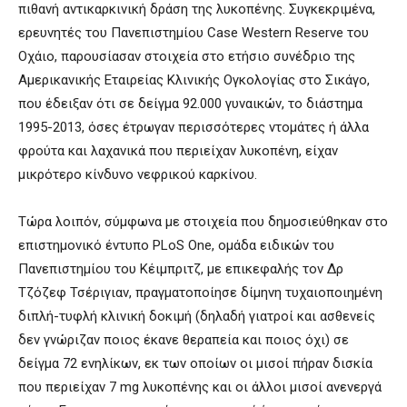
πιθανή αντικαρκινική δράση της λυκοπένης. Συγκεκριμένα,
ερευνητές του Πανεπιστημίου Case Western Reserve του
Οχάιο, παρουσίασαν στοιχεία στο ετήσιο συνέδριο της
Αμερικανικής Εταιρείας Κλινικής Ογκολογίας στο Σικάγο,
που έδειξαν ότι σε δείγμα 92.000 γυναικών, το διάστημα
1995-2013, όσες έτρωγαν περισσότερες ντομάτες ή άλλα
φρούτα και λαχανικά που περιείχαν λυκοπένη, είχαν
μικρότερο κίνδυνο νεφρικού καρκίνου.
Τώρα λοιπόν, σύμφωνα με στοιχεία που δημοσιεύθηκαν στο
επιστημονικό έντυπο PLoS One, ομάδα ειδικών του
Πανεπιστημίου του Κέιμπριτζ, με επικεφαλής τον Δρ
Τζόζεφ Τσέριγιαν, πραγματοποίησε δίμηνη τυχαιοποιημένη
διπλή-τυφλή κλινική δοκιμή (δηλαδή γιατροί και ασθενείς
δεν γνώριζαν ποιος έκανε θεραπεία και ποιος όχι) σε
δείγμα 72 ενηλίκων, εκ των οποίων οι μισοί πήραν δισκία
που περιείχαν 7 mg λυκοπένης και οι άλλοι μισοί ανενεργά