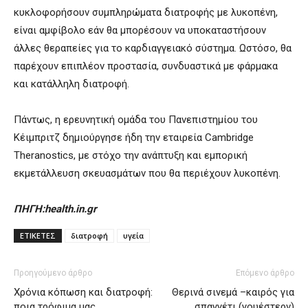
κυκλοφορήσουν συμπληρώματα διατροφής με λυκοπένη,
είναι αμφίβολο εάν θα μπορέσουν να υποκαταστήσουν
άλλες θεραπείες για το καρδιαγγειακό σύστημα. Ωστόσο, θα
παρέχουν επιπλέον προστασία, συνδυαστικά με φάρμακα
και κατάλληλη διατροφή.
Πάντως, η ερευνητική ομάδα του Πανεπιστημίου του
Κέιμπριτζ δημιούργησε ήδη την εταιρεία Cambridge
Theranostics, με στόχο την ανάπτυξη και εμπορική
εκμετάλλευση σκευασμάτων που θα περιέχουν λυκοπένη.
ΠΗΓΗ:health.in.gr
ΕΤΙΚΕΤΕΣ
διατροφή
υγεία
Προηγούμενο άρθρο
Επόμενο άρθρο
Χρόνια κόπωση και διατροφή:
Θερινά σινεμά –καιρός για
ποια τρόφιμα μας…
σπαγγέτι (γουέστερν)