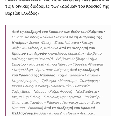
τις 8 οινικές διαδρομές των «Δρόμων του Κρασιού της
Βορείου Ελλάδος».
Από τη Διαδρομή του Κρασιού των θεών του Ολύμπου
•
Οινοποιείο Kitrvs, – Πύδνα Πιερίας
Από τη Διαδρομή της
Ηπείρου
• Zoinos Winery – Ζίτσα, Ιωάννινα • Κατώγι
Αβέρωφ – Μέτσοβο, Ιωάννινα
Από τη Διαδρομή του
Κρασιού των Λιμνών
• Αμπελώνας Καμκούτη – Βελβεντό
Κοζάνης • Κτήμα Βογιατζή – Βελβεντό Κοζάνης • Κτήμα
Στεργίου – Καστοριά • Κτήμα Πάντου – Υδρούσα Φλώρινας
• Κτήμα Άλφα – Αμύνταιον Φλώρινας
Από τη Διαδρομή
του Κρασιού της Νάουσας
• Κτήμα Ταραλάς – Πατρίδα •
Κτήμα Αργυράκη – Τρίλοφος • Μπουτάρη – Στενήμαχος •
Klonas Boutique Winery- Παλιοκαλιάς • Ευστρατία
Ταζογλίδου – Νάουσα • Κτήμα Φουντή – Νέα Στράντζα •
Κτήμα Κυρ-Γιάννη – Γιαννακοχώρι • Αργατία – Ροδοχώρι •
Οινοποιείο Τασιώνα – Ράμνιστα Γιαννακοχωρίου • Βαένι
Νάουσα – Επισκοπή
Από τη Διαδρομή του Κρασιού
Πέλλας-Γουμένισσας
• Κτήμα Ζην Ηδέως – Λουτράκι