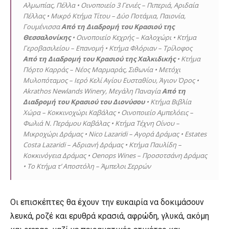
Αλμωπίας, Πέλλα • Οινοποιείο 3 Γενιές – Πιπεριά, Αριδαία
Πέλλας • Μικρό Κτήμα Τίτου – Δύο Ποτάμια, Παιονία,
Γουμένισσα
Από τη Διαδρομή του Κρασιού της
Θεσσαλονίκης
• Οινοποιείο Κεχρής – Καλοχώρι • Κτήμα
Γεροβασιλείου – Επανομή • Κτήμα Φλόριαν – Τρίλοφος
Από τη Διαδρομή του Κρασιού της Χαλκιδικής
• Κτήμα
Πόρτο Καρράς – Νέος Μαρμαράς, Σιθωνία • Μετόχι
Μυλοπόταμος – Ιερό Κελί Αγίου Ευσταθίου, Άγιον Όρος •
Akrathos Newlands Winery, Μεγάλη Παναγία
Από τη
Διαδρομή του Κρασιού του Διονύσου
• Κτήμα Βιβλία
Χώρα – Κοκκινοχώρι Καβάλας • Οινοποιείο Αμπελόεις –
Φωλιά Ν. Περάμου Καβάλας • Κτήμα Τέχνη Οίνου –
Μικροχώρι Δράμας • Nico Lazaridi – Αγορά Δράμας • Estates
Costa Lazaridi – Αδριανή Δράμας • Κτήμα Παυλίδη –
Κοκκινόγεια Δράμας • Oenops Wines – Προσοτσάνη Δράμας
• Το Κτήμα τ’ Αποστόλη – Άμπελοι Σερρών
Οι επισκέπτες θα έχουν την ευκαιρία να δοκιμάσουν
λευκά, ροζέ και ερυθρά κρασιά, αφρώδη, γλυκά, ακόμη