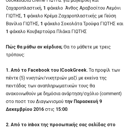
συσκευασία
Cr
è
me
ΓΙΩΤΗΣ για μαγειρική και
ζαχαροπλαστική,
1
φάκελο
Άνθος Αραβοσίτου Λεμόνι
ΓΙΩΤΗΣ,
1
φάκελο Κρέμα Ζαχαροπλαστικής με Γεύση
Βανίλια ΓΙΩΤΗΣ,
1
φάκελο Σοκολάτα Τρούφα ΓΙΩΤΗΣ και
1
φάκελο Κουβερτούρα Πλάκα ΓΙΩΤΗΣ
Πώς θα μάθω αν κέρδισα;
Θα το μάθετε με τρεις
τρόπους:
1. Από το
Facebook
του
ICookGreek
.
Τα προφίλ των
πέντε (5) νικητών/νικητριών μαζί με εκείνα της
πεντάδας των αναπληρωματικών τους θα
ανακοινωθούν με δημόσια ανάρτηση/σχόλιο (
comment
)
στο ποστ του Διαγωνισμού
την Παρασκευή 9
Δεκεμβρίου 2016
στις
15:00
.
2. Από το
inbox
της προσωπικής σας σελίδας στο