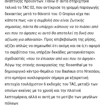
ανάπτυξης προϊόντων. Πάνω σ’ αυτά στηρίχτηκε
τελικά το TAC 02, που αντίκρισε τη γραμμή παραγωγής
δεκαετίες μετά το θάνατό του. Ο Gropius είχε πει
κάποτε πως
«αν η συμβολή σου είναι ζωτικής
σημασίας, πάντα θα υπάρχει κάποιος να το πιάσει από
κει που το άφησες κι αυτό θα αποτελεί τη δική σου
αξίωση για αθανασία».
Προς επιβεβαίωση της ρήσης,
αξίζει απλώς να σημειωθεί ότι ακόμη και σε ό,τι αφορά
το σερβίτσιο του, υπήρξαν δεκάδες μεταγενέστεροι
σχεδιαστές
«που το έπιασαν από κει που το άφησε»
.
Λόγω της στενής συνεργασίας της Rosenthal με το
δημιουργικό κέντρο-θεμέλιο του Bauhaus στο Ντεσάου,
στο εμπόριο κυκλοφορούν σήμερα με εξαιρετική
επιτυχία τουλάχιστον 6 εκδοχές του TAC, μεταξύ των
οποίων εκείνες με το χρυσή και την πλατινέ
λεπτομέρεια, αλλά κι αυτή με το μοτίβο των μεγάλων
πόλεων.