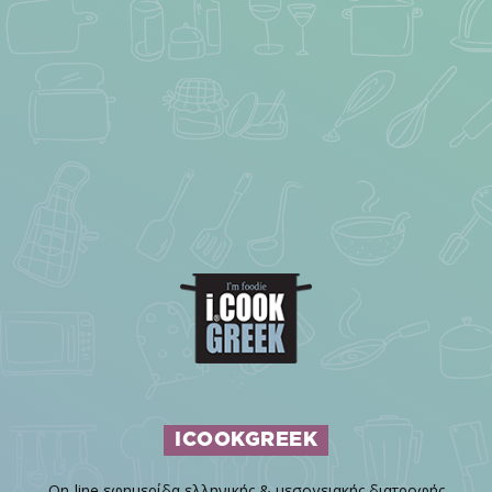
ICOOKGREEK
On-line εφημερίδα ελληνικής & μεσογειακής διατροφής