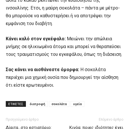
αλλά το κακάο βελτιώνει την ευαισθησία της
ινσουλίνης. Ετσι, η μαύρη σοκολάτα – πάντα με μέτρο-
θα μπορούσε να καθυστερήσει ή να αποτρέψει την
εμφάνιση του διαβήτη.
Κάνει καλό στον εγκέφαλο:
Μειώνει την απώλεια
μνήμης σε ηλικιωμένα άτομα και μπορεί να θεραπεύσει
τους τραυματισμούς του εγκεφάλου, όπως τη διάσειση.
Σας κάνει να αισθάνεστε όμορφα:
Η σοκολάτα
περιέχει μια χημική ουσία που δημιουργεί την αίσθηση
ότι είστε ερωτευμένοι.
ΕΤΙΚΕΤΕΣ
διατροφή
σοκολάτα
υγεία
Προηγούμενο άρθρο
Επόμενο άρθρο
Δίαιτα…στο εστιατόριο:
Κινόα: ποιες ιδιότητες έχει