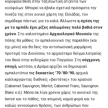
κορυφαία θέση στην ταξιδιωτική ατζέντα των
οινόφιλων. Μπορεί να έβαλε σχετικά πρόσφατα την
πινέζα της στον οινικό χάρτη της Ελλάδας, τον
σημάδεψε πάντως για τα καλά. Άλλωστε
η σχέση της
με το αμπέλι έχει ρίζες απλωμένες πολύ βαθιά στον
χρόνο
. Στο καλοστημένο
Αρχαιολογικό Μουσείο
της
πόλης θα μάθεις το αμπελοοινικό της παρελθόν (και
όχι μόνο) και θα δεις την εντυπωσιακή μαρμάρινη
προτομή του Διονύσου, το αρχαιότερο δείγμα λατρείας
του θεού στην ενδοχώρα του Παγγαίου. Στη
σύγχρονη
εποχή
, ωστόσο, η Δράμα αρχίζει να δημιουργεί
αμπελοτόπια
τις δεκαετίες ’70-’80-’90
, αρχικά
καλλιεργώντας διεθνείς «βεντέτες» του κρασιού
(Cabernet Sauvignon, Merlot, Cabernet Franc, Sauvignon
Blanc κ.ά.). Μέσα σε λίγα χρόνια χάρις το ευνοϊκό της
terroir και το πάθος, την επιμονή, καμιά φορά και το
καλώς εννοούμενο θράσος, των ανθρώπων που