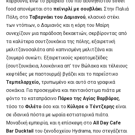
κάρβουνα, ενώ το βραβείο του πιο ασυνήθιστου street
food απονέμεται στο
πεϊνιρλί με σουβλάκι
. Στην Παλιά
Πόλη, στο
Ταβερνάκι του Δαμιανού
, κλασικό στέκι
των ντόπιων, ο Δαμιανός και η κόρη του Μαίρη
συνεχίζουν μια παράδοση δεκαετιών, σερβίροντας από
τα καλύτερα σουτζουκάκια της πόλης, εξαιρετική
μελιτζανοσαλάτα από καπνισμένη μελιτζάνα και
ζουμερό συκώτι. Εξαιρετικούς κρεατομεζέδες
(σουτζουκάκια, λουκάνικα απ’ τον Βώλακα και τέλειους
κεφτέδες με παστουρμά) βγάζει και το παρεΐστικο
Τεμπελαρχείο,
τρυπωμένο και αυτό στα γραφικά
σοκάκια. Για προσεγμένα και πεντανόστιμα πιάτα με
φόντο το καταπράσινο
Πάρκο της Αγίας Βαρβάρας
,
τόσο το
Φιλέτο
όσο και το
Κύλησε ο Τέντζερης
είναι
σε ιδανικά πόστα με ωραία εστιατορικά πιάτα.
Μοναδική εμπειρία, και η επίσκεψη στο
All Day Cafe
Bar Ducktail
του ξενοδοχείου Hydrama, που στεγάζεται