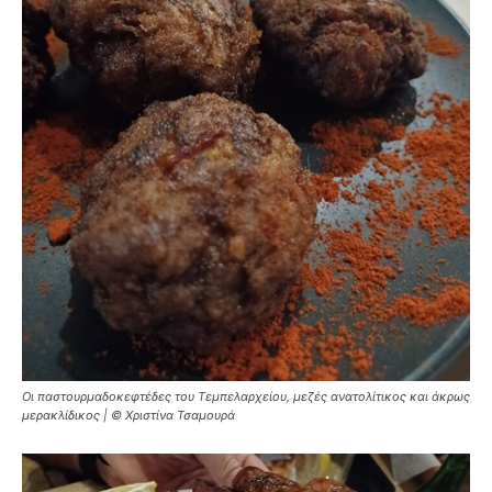
Οι παστουρμαδοκεφτέδες του Τεμπελαρχείου, μεζές ανατολίτικος και άκρως
μερακλίδικος | © Χριστίνα Τσαμουρά