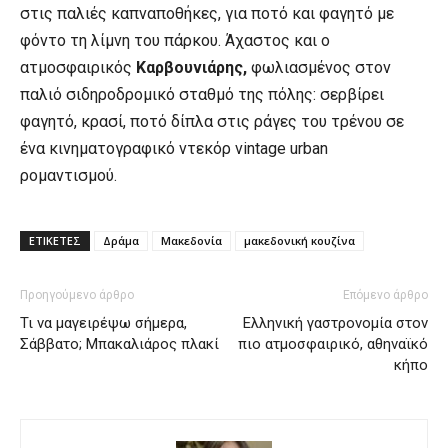
στις παλιές καπναποθήκες, για ποτό και φαγητό με
φόντο τη λίμνη του πάρκου. Άχαστος και ο
ατμοσφαιρικός
Καρβουνιάρης,
φωλιασμένος στον
παλιό σιδηροδρομικό σταθμό της πόλης: σερβίρει
φαγητό, κρασί, ποτό δίπλα στις ράγες του τρένου σε
ένα κινηματογραφικό ντεκόρ vintage urban
ρομαντισμού.
ΕΤΙΚΕΤΕΣ
Δράμα
Μακεδονία
μακεδονική κουζίνα
Προηγούμενο άρθρο
Επόμενο άρθρο
Τι να μαγειρέψω σήμερα,
Eλληνική γαστρονομία στον
Σάββατο; Μπακαλιάρος πλακί
πιο ατμοσφαιρικό, αθηναϊκό
κήπο