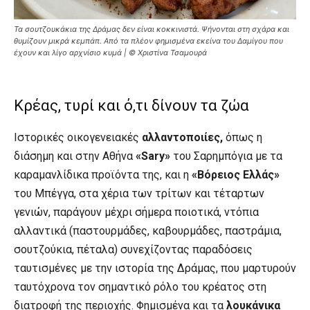
Τα σουτζουκάκια της Δράμας δεν είναι κοκκινιστά. Ψήνονται στη σχάρα και
θυμίζουν μικρά κεμπάπ. Από τα πλέον φημισμένα εκείνα του Δαμίγου που
έχουν και λίγο αρχνίσιο κυμά | © Χριστίνα Τσαμουρά
Κρέας, τυρί και ό,τι δίνουν τα ζώα
Ιστορικές οικογενειακές
αλλαντοποιίες,
όπως η
διάσημη και στην Αθήνα
«Sary»
του Σαρημπόγια με τα
καραμανλίδικα προϊόντα της, και η
«Βόρειος Ελλάς»
του Μπέγγα, στα χέρια των τρίτων και τέταρτων
γενιών, παράγουν μέχρι σήμερα ποιοτικά, ντόπια
αλλαντικά (παστουρμάδες, καβουρμάδες, παστράμια,
σουτζούκια, πέταλα) συνεχίζοντας παραδόσεις
ταυτισμένες με την ιστορία της Δράμας, που μαρτυρούν
ταυτόχρονα τον σημαντικό ρόλο του κρέατος στη
διατροφή της περιοχής. Φημισμένα και τα
λουκάνικα