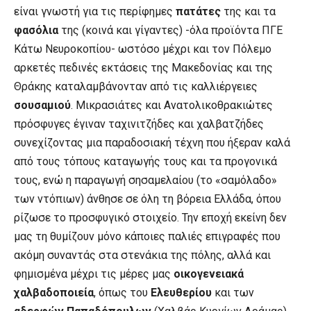
είναι γνωστή για τις περίφημες
πατάτες
της και τα
φασόλια
της (κοινά και γίγαντες) -όλα προϊόντα ΠΓΕ
Κάτω Νευροκοπίου- ωστόσο μέχρι και τον Πόλεμο
αρκετές πεδινές εκτάσεις της Μακεδονίας και της
Θράκης καταλαμβάνονταν από τις καλλιέργειες
σουσαμιού
. Μικρασιάτες και Ανατολικοθρακιώτες
πρόσφυγες έγιναν ταχινιτζήδες και χαλβατζήδες
συνεχίζοντας μια παραδοσιακή τέχνη που ήξεραν καλά
από τους τόπους καταγωγής τους και τα προγονικά
τους, ενώ η παραγωγή σησαμελαίου (το «σαμόλαδο»
των ντόπιων) άνθησε σε όλη τη βόρεια Ελλάδα, όπου
ρίζωσε το προσφυγικό στοιχείο. Την εποχή εκείνη δεν
μας τη θυμίζουν μόνο κάποιες παλιές επιγραφές που
ακόμη συναντάς στα στενάκια της πόλης, αλλά και
φημισμένα μέχρι τις μέρες μας
οικογενειακά
χαλβαδοποιεία
, όπως του
Ελευθερίου
και των