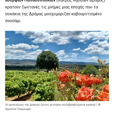
αδερφών Παπαδόπουλων
(Χαλβάς Κυργίων Δράμας)
κρατούν ζωντανές τις μνήμες μιας εποχής που τα
σοκάκια της Δράμας μοσχομύριζαν καβουρντισμένο
σουσάμι.
Οι αμπελώνες της Δράμας έχουν γεννήσει πολυβραβευμένα κρασιά | ©
Χριστίνα Τσαμουρά