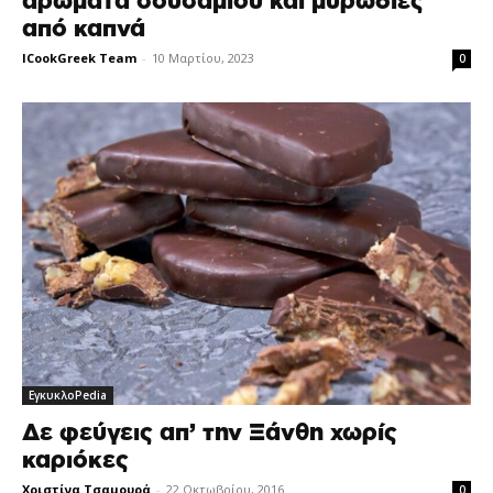
αρώματα σουσαμιού και μυρωδιές
από καπνά
ICookGreek Team
-
10 Μαρτίου, 2023
0
ΕγκυκλοPedia
Δε φεύγεις απ’ την Ξάνθη χωρίς
καριόκες
Χριστίνα Τσαμουρά
-
22 Οκτωβρίου, 2016
0