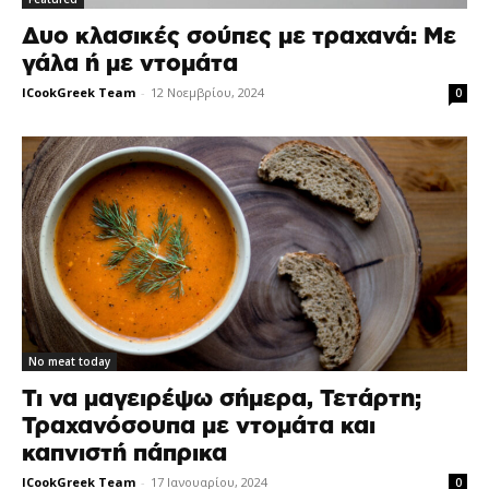
Δυο κλασικές σούπες με τραχανά: Με
γάλα ή με ντομάτα
ICookGreek Team
-
12 Νοεμβρίου, 2024
0
No meat today
Τι να μαγειρέψω σήμερα, Τετάρτη;
Τραχανόσουπα με ντομάτα και
καπνιστή πάπρικα
ICookGreek Team
-
17 Ιανουαρίου, 2024
0