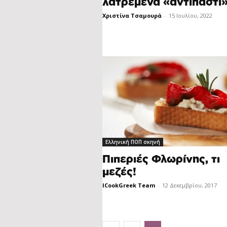
λατρεμένα «αντιπάστι
Χριστίνα Τσαμουρά
-
15 Ιουλίου, 2022
Ελληνική ΠΟΠ σκηνή
Πιπεριές Φλωρίνης, τι
μεζές!
ICookGreek Team
-
12 Δεκεμβρίου, 2017