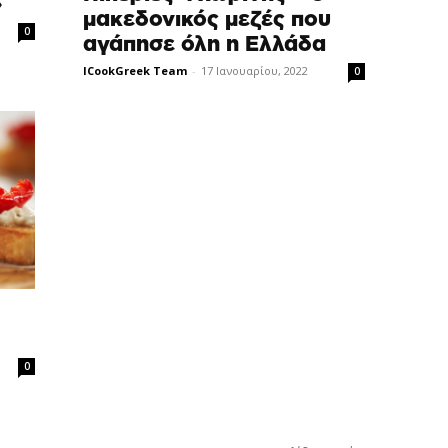
»
μακεδονικός μεζές που
0
αγάπησε όλη η Ελλάδα
ICookGreek Team
-
17 Ιανουαρίου, 2022
0
0