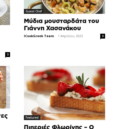
Guest Chef
Mύδια μουσταρδάτα του
Γιάννη Χασανάκου
ICookGreek Team
-
1 Απριλίου, 2023
0
0
τες
Featured
Πιπεριές Φλωρίνης – Ο