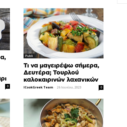
Publi
α,
Τι να μαγειρέψω σήμερα,
Δευτέρα; Τουρλού
ρι
καλοκαιρινών λαχανικών
0
ICookGreek Team
-
26 Ιουνίου, 2023
0