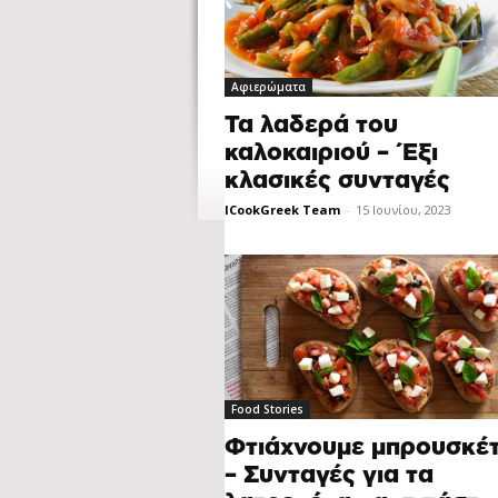
Αφιερώματα
Τα λαδερά του
καλοκαιριού – Έξι
κλασικές συνταγές
ICookGreek Team
-
15 Ιουνίου, 2023
Food Stories
Φτιάχνουμε μπρουσκέ
– Συνταγές για τα