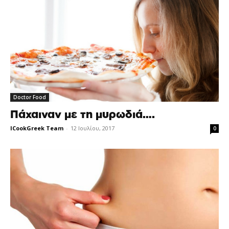
Doctor Food
Πάχαιναν με τη μυρωδιά….
ICookGreek Team
-
12 Ιουλίου, 2017
0