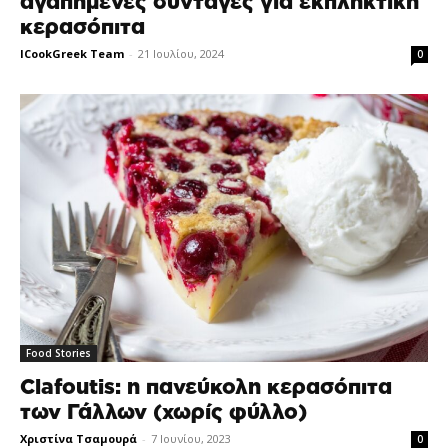
αγαπημένες συνταγές για εκπληκτική
κερασόπιτα
ICookGreek Team
-
21 Ιουλίου, 2024
0
Food Stories
Clafoutis: η πανεύκολη κερασόπιτα
των Γάλλων (χωρίς φύλλο)
Χριστίνα Τσαμουρά
-
7 Ιουνίου, 2023
0