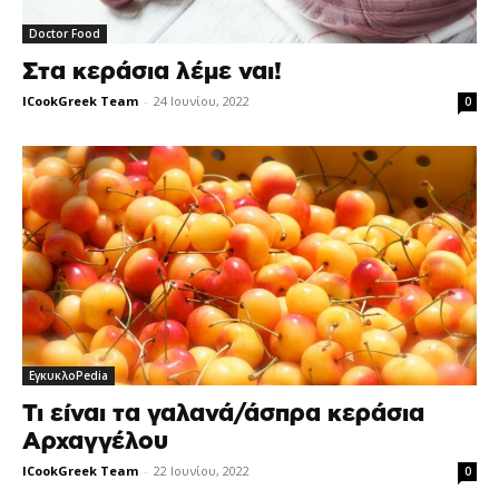
Doctor Food
Στα κεράσια λέμε ναι!
ICookGreek Team
-
24 Ιουνίου, 2022
0
ΕγκυκλοPedia
Τι είναι τα γαλανά/άσπρα κεράσια
Αρχαγγέλου
ICookGreek Team
-
22 Ιουνίου, 2022
0