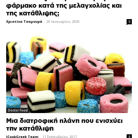
φάρμακο κατά της μελαγχολίας και
της κατάθλιψης;
Χριστίνα Τσαμουρά
-
20 Ιανουαρίου, 2020
0
Doctor Food
Μια διατροφική πλάνη που ενισχύει
την κατάθλιψη
ICookGreek Team
-
11 Σεπτεμβρίου, 2017
0