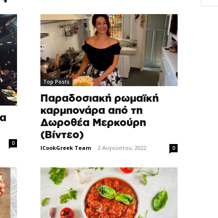
Top Posts
Παραδοσιακή ρωμαϊκή
καρμπονάρα από τη
ια
Δωροθέα Μερκούρη
(Βίντεο)
0
ICookGreek Team
-
2 Αυγούστου, 2022
0