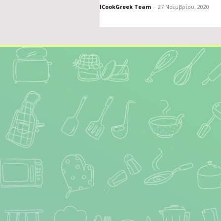
ICookGreek Team
-
27 Νοεμβρίου, 2020