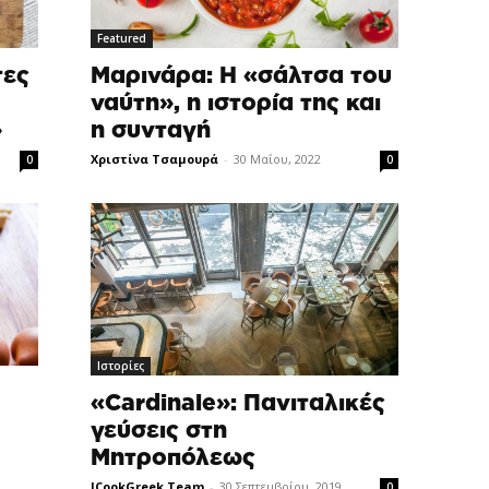
Featured
Μαρινάρα: Η «σάλτσα του
τες
ναύτη», η ιστορία της και
η συνταγή
»
Χριστίνα Τσαμουρά
-
30 Μαΐου, 2022
0
0
Ιστορίες
«Cardinale»: Πανιταλικές
γεύσεις στη
Μητροπόλεως
ICookGreek Team
-
30 Σεπτεμβρίου, 2019
0