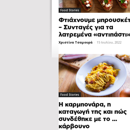
Food Stories
Φτιάχνουμε μπρουσκέ
– Συνταγές για τα
λατρεμένα «αντιπάστι
Χριστίνα Τσαμουρά
-
15 Ιουλίου, 2022
Food Stories
Η καρμπονάρα, η
καταγωγή της και πώς
συνδέθηκε με το …
κάρβουνο