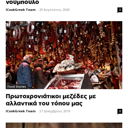
νούμπουλο
ICookGreek Team
-
20 Αυγούστου, 2020
0
Food Stories
Πρωτοχρονιάτικοι μεζέδες με
αλλαντικά του τόπου μας
ICookGreek Team
-
27 Δεκεμβρίου, 2019
0