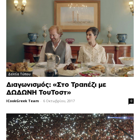
Δελτία Τύπου
Διαγωνισμός: «Στο Τραπέζι με
ΔΩΔΩΝΗ ΤουΤοστ»
ICookGreek Team
-
6 Οκτωβρίου, 2017
0