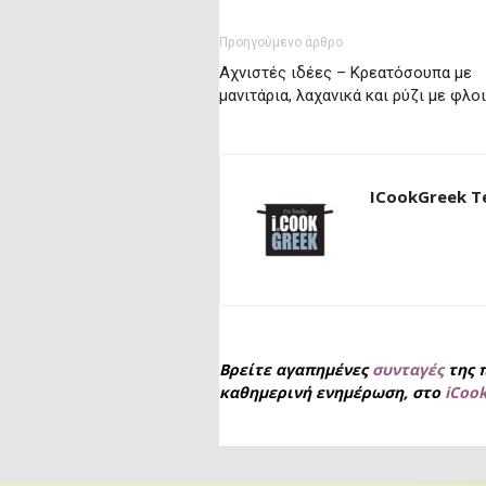
Προηγούμενο άρθρο
Αχνιστές ιδέες – Κρεατόσουπα με
μανιτάρια, λαχανικά και ρύζι με φλο
ICookGreek 
Βρείτε αγαπημένες
συνταγές
της 
καθημερινή ενημέρωση, στο
iCoo