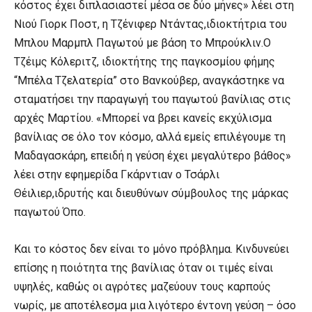
κόστος έχει διπλασιαστεί μέσα σε δύο μήνες» λέει στη
Νιού Γιορκ Ποστ, η Τζένιφερ Ντάντας,ιδιοκτήτρια του
Μπλου Μαρμπλ Παγωτού με βάση το Μπρούκλιν.Ο
Τζέιμς Κόλεριτζ, ιδιοκτήτης της παγκοσμίου φήμης
“Μπέλα Τζελατερία” στο Βανκούβερ, αναγκάστηκε να
σταματήσει την παραγωγή του παγωτού βανίλιας στις
αρχές Μαρτίου. «Μπορεί να βρει κανείς εκχύλισμα
βανίλιας σε όλο τον κόσμο, αλλά εμείς επιλέγουμε τη
Μαδαγασκάρη, επειδή η γεύση έχει μεγαλύτερο βάθος»
λέει στην εφημερίδα Γκάρντιαν ο Τσάρλι
Θέιλιερ,ιδρυτής και διευθύνων σύμβουλος της μάρκας
παγωτού Όπο.
Και το κόστος δεν είναι το μόνο πρόβλημα. Κινδυνεύει
επίσης η ποιότητα της βανίλιας όταν οι τιμές είναι
υψηλές, καθώς οι αγρότες μαζεύουν τους καρπούς
νωρίς, με αποτέλεσμα μια λιγότερο έντονη γεύση – όσο