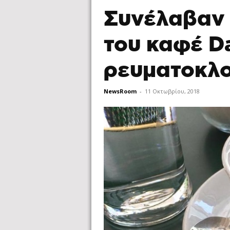
Συνέλαβαν 
του καφέ D
ρευματοκλ
NewsRoom
-
11 Οκτωβρίου, 2018