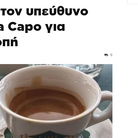
τον υπεύθυνο
a Capo για
οπή
0