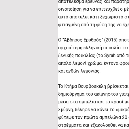
αποτέλεσμα έρευνας και παρατήρ
οινοποίηση για να επιτευχθεί ο μ
αυτό αποτελεί κάτι ξεχωριστό στ
φτιαγμένη από τη φύση της να έχ
Ο “Άβδηρος Ερυθρός” (2015) αποτε
αρχαιότερη ελληνική ποικιλία, το
ξενικής ποικιλίας (το Syrah από τ
απαλό λεμονί χρώμα, έντονα φρ
και ανθών λεμονιάς.
Το Κτήμα Βουρβουκέλη βρίσκεται
δημιούργημα του αείμνηστου για
μέσα στα αμπέλια και το κρασί μι
Σμύρνη, θέλησε να κάνει το «μικρ
φύτεψε τον πρώτο αμπελώνα 20 
στρέμματα και εξακολουθεί να κα