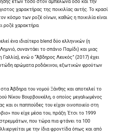
ησης ετών τόσο στον αμπελώνα όσο και την
έγιστος χαρακτήρας της ποικιλίας αυτής. Το κρασί
ον κόσμο των ροζέ οίνων, καθώς η ποικιλία είναι
ει ροζέ χαρακτήρα.
λεί ένα ιδιαίτερο blend δύο ελληνικών (η
 Λημνιό, συναντάει το σπάνιο Παμίδι) και μιας
η Γαλλία), ενώ ο “Άβδηρος Λευκός” (2017) έχει
ουτώδη αρώματα ροδάκινου, εξωτικών φρούτων
 στα Άβδηρα του νομού Ξάνθης και αποτελεί το
τρού Νίκου Βουρβουκέλη, ο οποίος μεγαλωμένος
ας και οι παππούδες του είχαν οινοποιείο στη
όβιο» που είχε μέσα του, πράξη. Έτσι το 1999
στρεμμάτων, που τώρα πια φτάνει τα 100
λλιεργείται με την ίδια φροντίδα όπως και από