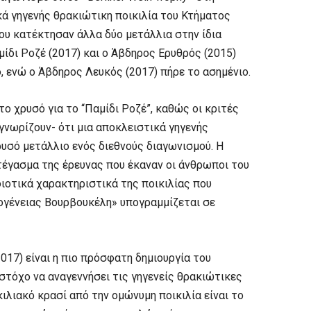
κά γηγενής θρακιώτικη ποικιλία του Κτήματος
ου κατέκτησαν άλλα δύο μετάλλια στην ίδια
μίδι Ροζέ (2017) και ο Άβδηρος Ερυθρός (2015)
, ενώ ο Άβδηρος Λευκός (2017) πήρε το ασημένιο.
το χρυσό για το “Παμίδι Ροζέ”, καθώς οι κριτές
νωρίζουν- ότι μια αποκλειστικά γηγενής
ρυσό μετάλλιο ενός διεθνούς διαγωνισμού. Η
τέγασμα της έρευνας που έκαναν οι άνθρωποι του
οιοτικά χαρακτηριστικά της ποικιλίας που
κογένειας Βουρβουκέλη» υπογραμμίζεται σε
017) είναι η πιο πρόσφατη δημιουργία του
στόχο να αναγεννήσει τις γηγενείς θρακιώτικες
ικιλιακό κρασί από την ομώνυμη ποικιλία είναι το