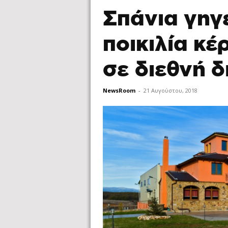
Σπάνια γηγ
ποικιλία κέ
σε διεθνή 
NewsRoom
-
21 Αυγούστου, 2018