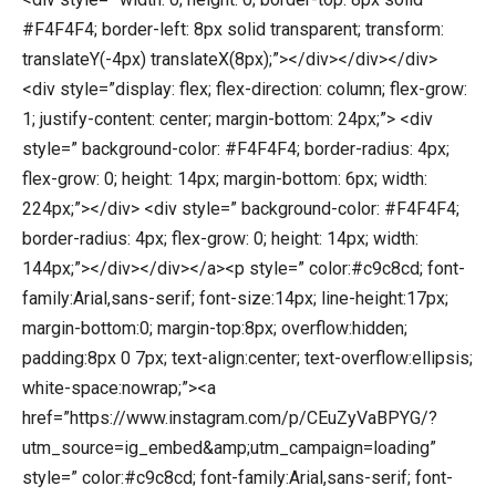
#F4F4F4; border-left: 8px solid transparent; transform:
translateY(-4px) translateX(8px);”></div></div></div>
<div style=”display: flex; flex-direction: column; flex-grow:
1; justify-content: center; margin-bottom: 24px;”> <div
style=” background-color: #F4F4F4; border-radius: 4px;
flex-grow: 0; height: 14px; margin-bottom: 6px; width:
224px;”></div> <div style=” background-color: #F4F4F4;
border-radius: 4px; flex-grow: 0; height: 14px; width:
144px;”></div></div></a><p style=” color:#c9c8cd; font-
family:Arial,sans-serif; font-size:14px; line-height:17px;
margin-bottom:0; margin-top:8px; overflow:hidden;
padding:8px 0 7px; text-align:center; text-overflow:ellipsis;
white-space:nowrap;”><a
href=”https://www.instagram.com/p/CEuZyVaBPYG/?
utm_source=ig_embed&amp;utm_campaign=loading”
style=” color:#c9c8cd; font-family:Arial,sans-serif; font-