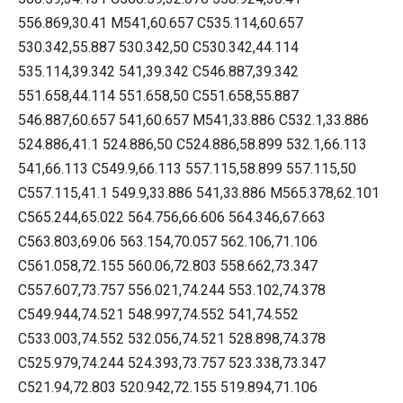
556.869,30.41 M541,60.657 C535.114,60.657
530.342,55.887 530.342,50 C530.342,44.114
535.114,39.342 541,39.342 C546.887,39.342
551.658,44.114 551.658,50 C551.658,55.887
546.887,60.657 541,60.657 M541,33.886 C532.1,33.886
524.886,41.1 524.886,50 C524.886,58.899 532.1,66.113
541,66.113 C549.9,66.113 557.115,58.899 557.115,50
C557.115,41.1 549.9,33.886 541,33.886 M565.378,62.101
C565.244,65.022 564.756,66.606 564.346,67.663
C563.803,69.06 563.154,70.057 562.106,71.106
C561.058,72.155 560.06,72.803 558.662,73.347
C557.607,73.757 556.021,74.244 553.102,74.378
C549.944,74.521 548.997,74.552 541,74.552
C533.003,74.552 532.056,74.521 528.898,74.378
C525.979,74.244 524.393,73.757 523.338,73.347
C521.94,72.803 520.942,72.155 519.894,71.106