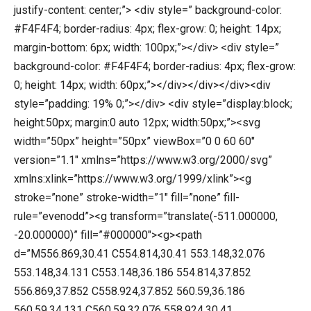
justify-content: center;”> <div style=” background-color:
#F4F4F4; border-radius: 4px; flex-grow: 0; height: 14px;
margin-bottom: 6px; width: 100px;”></div> <div style=”
background-color: #F4F4F4; border-radius: 4px; flex-grow:
0; height: 14px; width: 60px;”></div></div></div><div
style=”padding: 19% 0;”></div> <div style=”display:block;
height:50px; margin:0 auto 12px; width:50px;”><svg
width=”50px” height=”50px” viewBox=”0 0 60 60″
version=”1.1″ xmlns=”https://www.w3.org/2000/svg”
xmlns:xlink=”https://www.w3.org/1999/xlink”><g
stroke=”none” stroke-width=”1″ fill=”none” fill-
rule=”evenodd”><g transform=”translate(-511.000000,
-20.000000)” fill=”#000000″><g><path
d=”M556.869,30.41 C554.814,30.41 553.148,32.076
553.148,34.131 C553.148,36.186 554.814,37.852
556.869,37.852 C558.924,37.852 560.59,36.186
560.59,34.131 C560.59,32.076 558.924,30.41