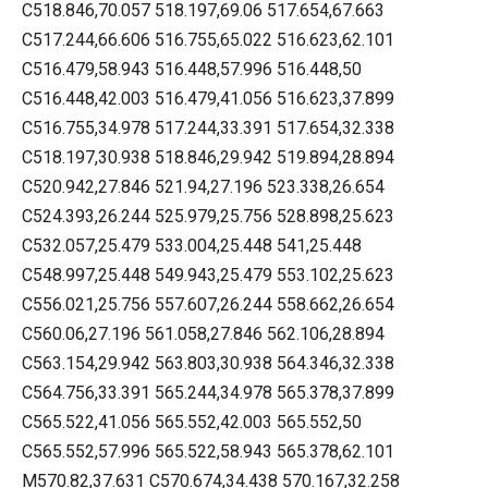
C518.846,70.057 518.197,69.06 517.654,67.663
C517.244,66.606 516.755,65.022 516.623,62.101
C516.479,58.943 516.448,57.996 516.448,50
C516.448,42.003 516.479,41.056 516.623,37.899
C516.755,34.978 517.244,33.391 517.654,32.338
C518.197,30.938 518.846,29.942 519.894,28.894
C520.942,27.846 521.94,27.196 523.338,26.654
C524.393,26.244 525.979,25.756 528.898,25.623
C532.057,25.479 533.004,25.448 541,25.448
C548.997,25.448 549.943,25.479 553.102,25.623
C556.021,25.756 557.607,26.244 558.662,26.654
C560.06,27.196 561.058,27.846 562.106,28.894
C563.154,29.942 563.803,30.938 564.346,32.338
C564.756,33.391 565.244,34.978 565.378,37.899
C565.522,41.056 565.552,42.003 565.552,50
C565.552,57.996 565.522,58.943 565.378,62.101
M570.82,37.631 C570.674,34.438 570.167,32.258