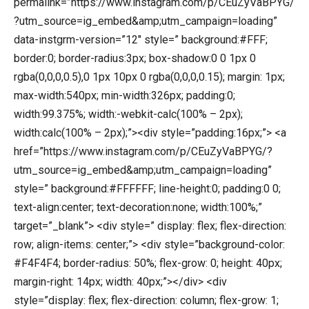
permalink=”https://www.instagram.com/p/CEuZyVaBPYG/
?utm_source=ig_embed&amp;utm_campaign=loading”
data-instgrm-version=”12″ style=” background:#FFF;
border:0; border-radius:3px; box-shadow:0 0 1px 0
rgba(0,0,0,0.5),0 1px 10px 0 rgba(0,0,0,0.15); margin: 1px;
max-width:540px; min-width:326px; padding:0;
width:99.375%; width:-webkit-calc(100% – 2px);
width:calc(100% – 2px);”><div style=”padding:16px;”> <a
href=”https://www.instagram.com/p/CEuZyVaBPYG/?
utm_source=ig_embed&amp;utm_campaign=loading”
style=” background:#FFFFFF; line-height:0; padding:0 0;
text-align:center; text-decoration:none; width:100%;”
target=”_blank”> <div style=” display: flex; flex-direction:
row; align-items: center;”> <div style=”background-color:
#F4F4F4; border-radius: 50%; flex-grow: 0; height: 40px;
margin-right: 14px; width: 40px;”></div> <div
style=”display: flex; flex-direction: column; flex-grow: 1;