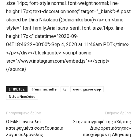
size:14px; font-style:normal; font-weight:normal; line-
height:17px; text-decoration:none;” target=”_blank”>A post
shared by Dina Nikolaou (@dina.nikolaou)</a> on <time
style=” font-family:Arial,sans-serif; font-size:14px; line-
height:17px;” datetime=”2020-09-
04T18:46:22+00:00″>Sep 4, 2020 at 11:46am PDT</time>
</p></div></blockquote> <script async
src=”//www.instagram.com/embed.js”></script>
{/source}
ΕΤΙΚΕΤΕΣ
#femmecheffe
tv
αγαπημένοι σεφ
Ντίνα Νικολάου
Προηγούμενο άρθρο
Επόμενο άρθρο
Ο ΕΦΕΤ ανακαλεί
Στην υπογραφή της «Χάρτας
κατεψυγμένα σουτζουκάκια
Διαφορετικότητας»
λόγω σαλμονέλας
προχώρησε η Αθηναϊκή