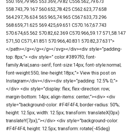
550.169,79.965 553.369,79.82 C556.562,79.673
558.743,79.167 560.652,78.425 C562.623,77.658
564.297,76.634 565.965,74.965 C567.633,73.296
568.659,71.625 569.425,69.651 C570.167,67.743
570.674,65.562 570.82,62.369 C570.966,59.17 571,58.147
571,50 C571,41.851 570.966,40.831 570.82,37.631″>
</path></g></g></g></svg></div><div style=”padding-
top: 8px;”> <div style=” color:#3897f0; font-
family:Arial,sans-serif; font-size:14px; font-style:normal;
font-weight:550; line-height:18px;”> View this post on
Instagram</div></div><div style=”padding: 12.5% 0;”>
</div> <div style=”display: flex; flex-direction: row;
margin-bottom: 14px; align-items: center;”><div> <div
style=”background-color: #F4F4F4; border-radius: 50%;
height: 12.5px; width: 12.5px; transform: translateX(0px)
translateY(7px);”></div> <div style=”background-color:
#F4F4F4; height: 12.5px; transform: rotate(-45deg)