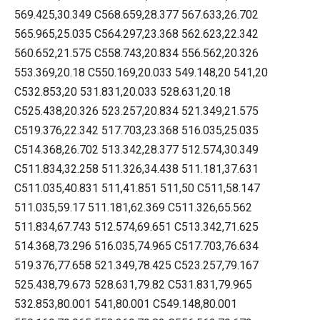
569.425,30.349 C568.659,28.377 567.633,26.702
565.965,25.035 C564.297,23.368 562.623,22.342
560.652,21.575 C558.743,20.834 556.562,20.326
553.369,20.18 C550.169,20.033 549.148,20 541,20
C532.853,20 531.831,20.033 528.631,20.18
C525.438,20.326 523.257,20.834 521.349,21.575
C519.376,22.342 517.703,23.368 516.035,25.035
C514.368,26.702 513.342,28.377 512.574,30.349
C511.834,32.258 511.326,34.438 511.181,37.631
C511.035,40.831 511,41.851 511,50 C511,58.147
511.035,59.17 511.181,62.369 C511.326,65.562
511.834,67.743 512.574,69.651 C513.342,71.625
514.368,73.296 516.035,74.965 C517.703,76.634
519.376,77.658 521.349,78.425 C523.257,79.167
525.438,79.673 528.631,79.82 C531.831,79.965
532.853,80.001 541,80.001 C549.148,80.001