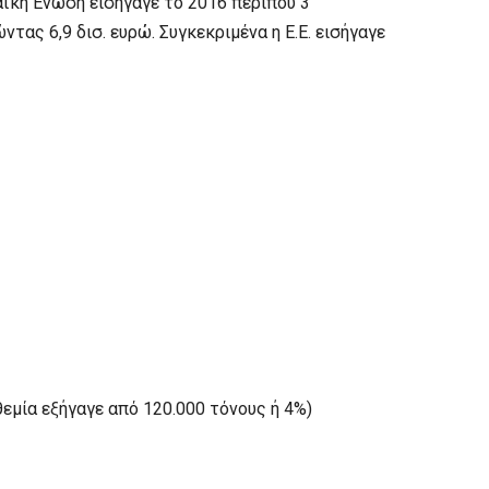
αϊκή Ένωση εισήγαγε το 2016 περίπου 3
ας 6,9 δισ. ευρώ. Συγκεκριμένα η Ε.Ε. εισήγαγε
εμία εξήγαγε από 120.000 τόνους ή 4%)