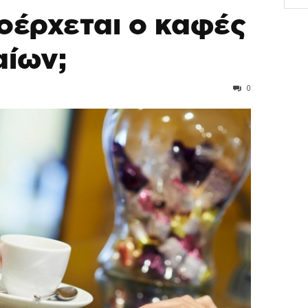
οέρχεται ο καφές
ίων;
0