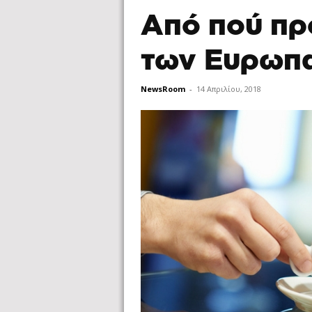
Από πού πρ
των Ευρωπα
NewsRoom
-
14 Απριλίου, 2018