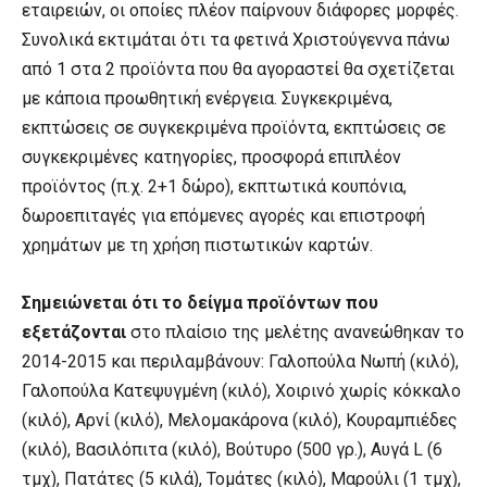
εταιρειών, οι οποίες πλέον παίρνουν διάφορες μορφές.
Συνολικά εκτιμάται ότι τα φετινά Χριστούγεννα πάνω
από 1 στα 2 προϊόντα που θα αγοραστεί θα σχετίζεται
με κάποια προωθητική ενέργεια. Συγκεκριμένα,
εκπτώσεις σε συγκεκριμένα προϊόντα, εκπτώσεις σε
συγκεκριμένες κατηγορίες, προσφορά επιπλέον
προϊόντος (π.χ. 2+1 δώρο), εκπτωτικά κουπόνια,
δωροεπιταγές για επόμενες αγορές και επιστροφή
χρημάτων με τη χρήση πιστωτικών καρτών.
Σημειώνεται ότι το δείγμα προϊόντων που
εξετάζονται
στο πλαίσιο της μελέτης ανανεώθηκαν το
2014-2015 και περιλαμβάνουν: Γαλοπούλα Νωπή (κιλό),
Γαλοπούλα Κατεψυγμένη (κιλό), Χοιρινό χωρίς κόκκαλο
(κιλό), Αρνί (κιλό), Μελομακάρονα (κιλό), Κουραμπιέδες
(κιλό), Βασιλόπιτα (κιλό), Βούτυρο (500 γρ.), Αυγά L (6
τμχ), Πατάτες (5 κιλά), Τομάτες (κιλό), Μαρούλι (1 τμχ),