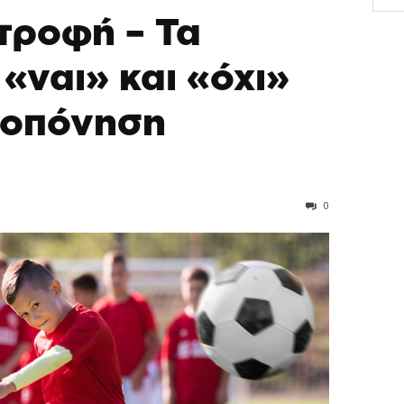
τροφή – Τα
«ναι» και «όχι»
ροπόνηση
0