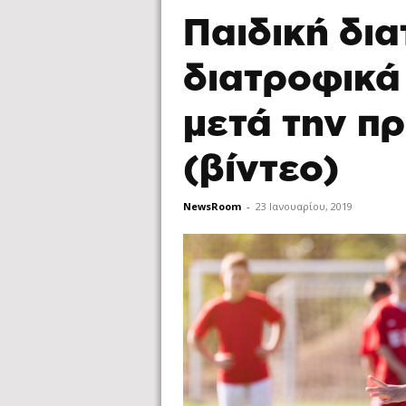
Παιδική δια
διατροφικά 
μετά την π
(βίντεο)
NewsRoom
-
23 Ιανουαρίου, 2019