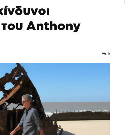
ικίνδυνοι
 του Anthony
0