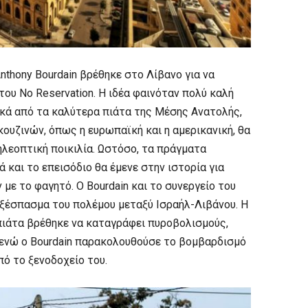
nthony Bourdain βρέθηκε στο Λίβανο για να
του No Reservation. Η ιδέα φαινόταν πολύ καλή
κά από τα καλύτερα πιάτα της Μέσης Ανατολής,
κουζινών, όπως η ευρωπαϊκή και η αμερικανική, θα
λεοπτική ποικιλία. Ωστόσο, τα πράγματα
 και το επεισόδιο θα έμενε στην ιστορία για
 με το φαγητό. Ο Bourdain και το συνεργείο του
 ξέσπασμα του πολέμου μεταξύ Ισραήλ-Λιβάνου. Η
πιάτα βρέθηκε να καταγράφει πυροβολισμούς,
, ενώ ο Bourdain παρακολουθούσε το βομβαρδισμό
πό το ξενοδοχείο του.