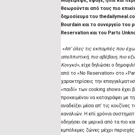
Μαγείρεψε, έφαγε, ήπιε και πε
θεωρούνται από τους πιο επικ
δημοσίευμα του thedailymeal.co
Bourdain και το συνεργείο του 
Reservation και του Parts Unkn
«Απ’ όλες τις εκπομπές που έχω 
απελπιστική, πιο αβέβαιη, πιο εξ
Κονγκό»,
είχε δηλώσει ο δημοφιλ
από το «
No
Reservation
» στο «
Par
χαρακτηρίσεις την επαγγελματική
«παιδί» των
cooking
shows
έχει β
προκειμένου να καταγράψει με τη
αναδείξει μέσα απ’ τις κουζίνες 
καναλιών. Η επί χρόνια συστηματ
οδηγήσει σε μερικά από τα πιο κα
εμπόλεμες ζώνες μέχρι περιοχέ