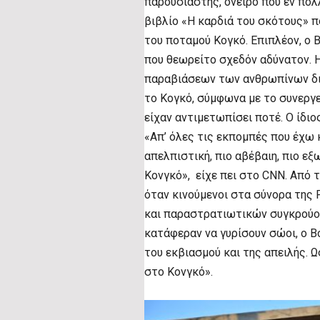
παρουσιαστής, όνειρο που εν πολλ
βιβλίο «Η καρδιά του σκότους» 
του ποταμού Κογκό. Επιπλέον, ο B
που θεωρείτο σχεδόν αδύνατον. Η
παραβιάσεων των ανθρωπίνων δικ
το Κογκό, σύμφωνα με το συνεργε
είχαν αντιμετωπίσει ποτέ. Ο ίδιο
«Απ’ όλες τις εκπομπές που έχω κ
απελπιστική, πιο αβέβαιη, πιο εξ
Κονγκό», είχε πει στο CNN. Από τ
όταν κινούμενοι στα σύνορα της
και παραστρατιωτικών συγκρούοντ
κατάφεραν να γυρίσουν σώοι, ο B
του εκβιασμού και της απειλής. Ω
στο Κονγκό».