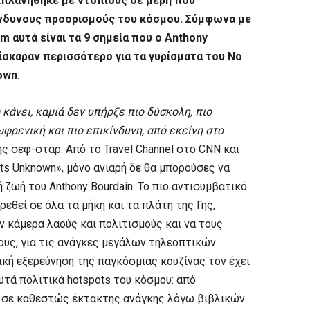
ριπλανήθηκε με ντόπιους σε μέρη που
ίνδυνους προορισμούς του κόσμου. Σύμφωνα με
m αυτά είναι τα 9 σημεία που ο Anthony
ρίσκαραν περισσότερο για τα γυρίσματα του No
own.
κάνει, καμιά δεν υπήρξε πιο δύσκολη, πιο
ωφρενική και πιο επικίνδυνη, από εκείνη στο
ής σεφ-σταρ. Από το
Travel
Channel
στο
CNN
και
ts
Unknown
», μόνο ανιαρή δε θα μπορούσες να
 ζωή του Anthony Bourdain. Το πιο αντισυμβατικό
ρεθεί σε όλα τα μήκη και τα πλάτη της Γης,
ν κάμερα λαούς και πολιτισμούς και να τους
τους, για τις ανάγκες μεγάλων τηλεοπτικών
ική εξερεύνηση της παγκόσμιας κουζίνας τον έχει
υτά πολιτικά hotspots του κόσμου: από
ς σε καθεστώς έκτακτης ανάγκης λόγω βιβλικών