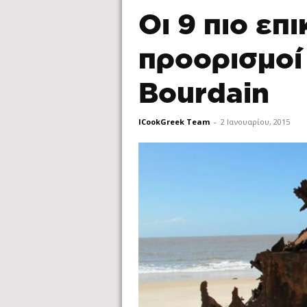
Οι 9 πιο επ
προορισμοί
Bourdain
ICookGreek Team
-
2 Ιανουαρίου, 2015