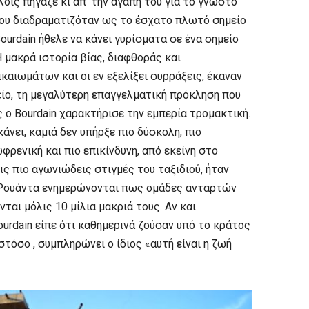
οίς πήγαζε κι απ’ την αγάπη του για το γνωστό
που διαδραματιζόταν ως το έσχατο πλωτό σημείο
ourdain ήθελε να κάνει γυρίσματα σε ένα σημείο
 μακρά ιστορία βίας, διαφθοράς και
αιωμάτων και οι εν εξελίξει συρράξεις, έκαναν
ίο, τη μεγαλύτερη επαγγελματική πρόκληση που
ς ο Bourdain χαρακτήρισε την εμπερία τρομακτική.
άνει, καμιά δεν υπήρξε πιο δύσκολη, πιο
ωφρενική και πιο επικίνδυνη, από εκείνη στο
ις πιο αγωνιώδεις στιγμές του ταξιδιού, ήταν
 Ρουάντα ενημερώνονται πως ομάδες ανταρτών
αι μόλις 10 μίλια μακριά τους. Αν και
ourdain είπε ότι καθημερινά ζούσαν υπό το κράτος
στόσο , συμπληρώνει ο ίδιος «αυτή είναι η ζωή