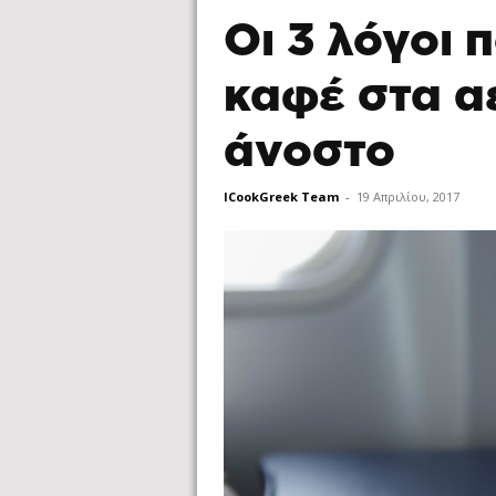
Οι 3 λόγοι 
καφέ στα α
άνοστο
ICookGreek Team
-
19 Απριλίου, 2017