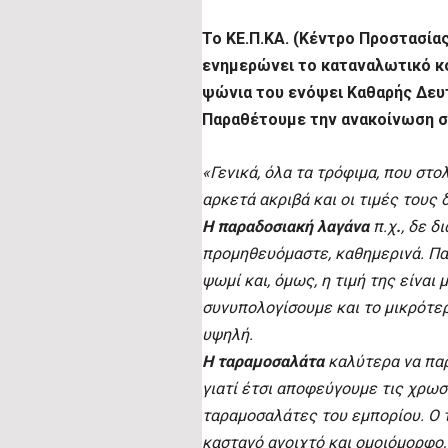
Το ΚΕ.Π.ΚΑ. (Κέντρο Προστασία
ενημερώνει το καταναλωτικό κο
ψώνια του ενόψει Καθαρής Δευτ
Παραθέτουμε την ανακοίνωση σ
«Γενικά, όλα τα τρόφιμα, που στο
αρκετά ακριβά και οι τιμές τους
Η παραδοσιακή λαγάνα
π.χ
.
, δε δ
προμηθευόμαστε, καθημερινά. Παρ
ψωμί και, όμως, η τιμή της είναι
συνυπολογίσουμε και το μικρότερ
υψηλή.
Η ταραμοσαλάτα
καλύτερα να παρ
γιατί έτσι αποφεύγουμε τις χρωσ
ταραμοσαλάτες του εμπορίου. Ο 
καστανό ανοιχτό και ομοιόμορφο,