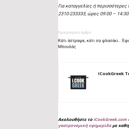
Για καταγγελίες ή περισσότερες 
2310-233333, ώρες 09:00 – 14:30
Προηγούμενο άρθρο
Κάτι άστραψε, κάτι σα φλασάκι… Έφ
Μπουλάς
ICookGreek 
Ακολουθήστε το
iCookGreek.com 
γαστρονομική εφημερίδα
με καθη