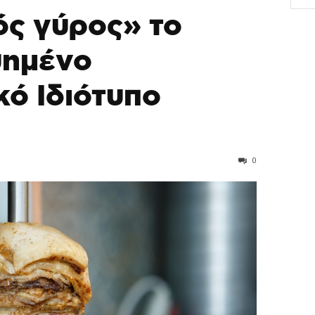
ός γύρος» το
υημένο
ό Ιδιότυπο
0