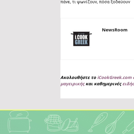
πάνε, τι ψωνίζουν, πόσα ξοδεύουν
NewsRoom
Ακολουθήστε το
iCookGreek.com 
μαγειρικής
και καθημερινές
ειδή