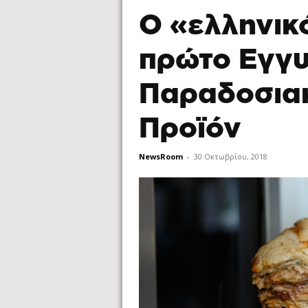
Ο «ελληνικ
πρώτο Εγγ
Παραδοσιακ
Προϊόν
NewsRoom
-
30 Οκτωβρίου, 2018