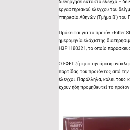
διενήργησε έκτακτο έλεγχο – δε
εργαστηριακού ελέγχου του δείγ
Υπηρεσία Αθηνών (Τμήμα Β΄) του Γ
Πρόκειται για το προϊόν «Ritter
ημερομηνία ελάχιστης διατηρησι
Η3Ρ1180321, το οποίο παρασκευά
Ο ΕΦΕΤ ζήτησε την άμεση ανάκλη
παρτίδας του προϊόντος από την α
έλεγχοι. Παράλληλα, καλεί τους 
έχουν ήδη προμηθευτεί το προϊόν