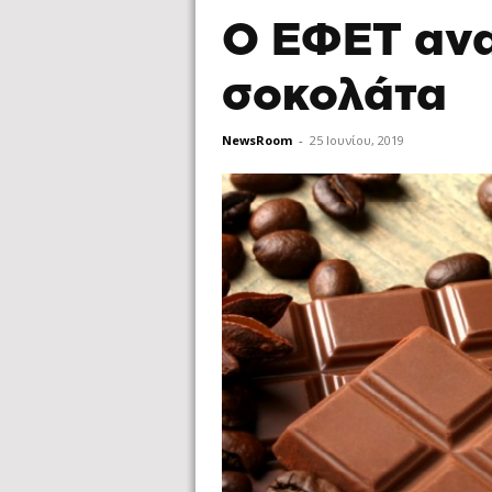
Ο ΕΦΕΤ ανα
σοκολάτα
NewsRoom
-
25 Ιουνίου, 2019