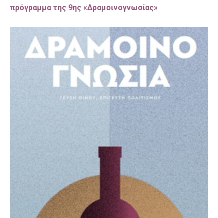
πρόγραμμα της 9ης «Δραμοινογνωσίας»