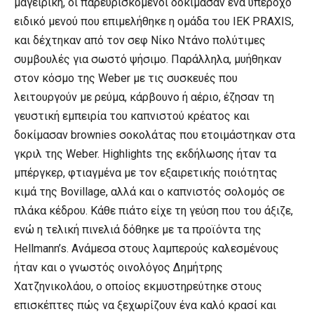
μαγειρική, οι παρευρισκόμενοι δοκίμασαν ένα υπέροχο
ειδικό μενού που επιμελήθηκε η ομάδα του ΙΕΚ PRAXIS,
και δέχτηκαν από τον σεφ Νίκο Ντάνο πολύτιμες
συμβουλές για σωστό ψήσιμο. Παράλληλα, μυήθηκαν
στον κόσμο της Weber με τις συσκευές που
λειτουργούν με ρεύμα, κάρβουνο ή αέριο, έζησαν τη
γευστική εμπειρία του καπνιστού κρέατος και
δοκίμασαν brownies σοκολάτας που ετοιμάστηκαν στα
γκριλ της Weber. Highlights της εκδήλωσης ήταν τα
μπέργκερ, φτιαγμένα με τον εξαιρετικής ποιότητας
κιμά της Bovillage, αλλά και ο καπνιστός σολομός σε
πλάκα κέδρου. Κάθε πιάτο είχε τη γεύση που του άξιζε,
ενώ η τελική πινελιά δόθηκε με τα προϊόντα της
Hellmann’s. Ανάμεσα στους λαμπερούς καλεσμένους
ήταν και ο γνωστός οινολόγος Δημήτρης
Χατζηνικολάου, ο οποίος εκμυστηρεύτηκε στους
επισκέπτες πώς να ξεχωρίζουν ένα καλό κρασί και