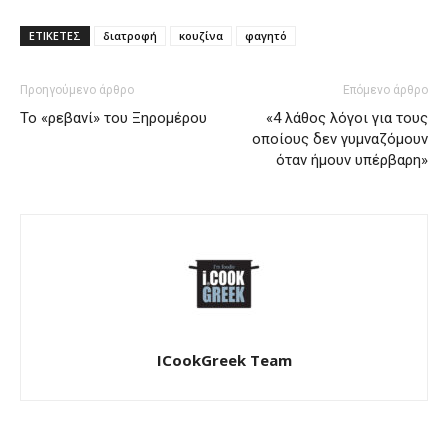
ΕΤΙΚΕΤΕΣ
διατροφή
κουζίνα
φαγητό
Προηγούμενο άρθρο
Επόμενο άρθρο
Το «ρεβανί» του Ξηρομέρου
«4 λάθος λόγοι για τους
οποίους δεν γυμναζόμουν
όταν ήμουν υπέρβαρη»
ICookGreek Team