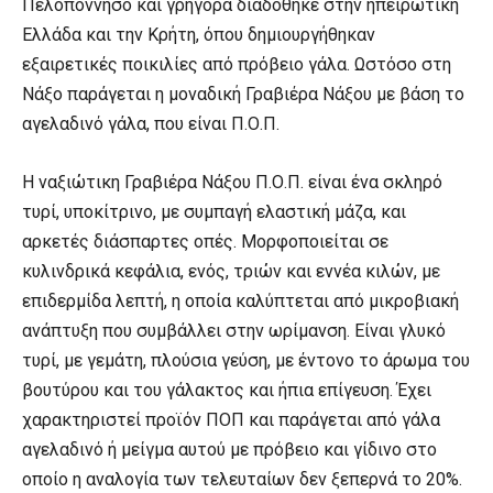
Πελοπόννησο και γρήγορα διαδόθηκε στην ηπειρωτική
Ελλάδα και την Κρήτη, όπου δημιουργήθηκαν
εξαιρετικές ποικιλίες από πρόβειο γάλα. Ωστόσο στη
Νάξο παράγεται η μοναδική Γραβιέρα Νάξου με βάση το
αγελαδινό γάλα, που είναι Π.Ο.Π.
Η ναξιώτικη Γραβιέρα Νάξου Π.Ο.Π. είναι ένα σκληρό
τυρί, υποκίτρινο, με συμπαγή ελαστική μάζα, και
αρκετές διάσπαρτες οπές. Μορφοποιείται σε
κυλινδρικά κεφάλια, ενός, τριών και εννέα κιλών, με
επιδερμίδα λεπτή, η οποία καλύπτεται από μικροβιακή
ανάπτυξη που συμβάλλει στην ωρίμανση. Είναι γλυκό
τυρί, με γεμάτη, πλούσια γεύση, με έντονο το άρωμα του
βουτύρου και του γάλακτος και ήπια επίγευση. Έχει
χαρακτηριστεί προϊόν ΠΟΠ και παράγεται από γάλα
αγελαδινό ή μείγμα αυτού με πρόβειο και γίδινο στο
οποίο η αναλογία των τελευταίων δεν ξεπερνά το 20%.