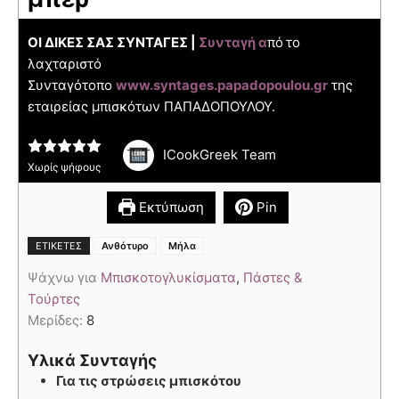
ΟΙ ΔΙΚΕΣ ΣΑΣ ΣΥΝΤΑΓΕΣ |
Συνταγή α
πό
το
λαχταριστό
Συνταγότοπο
www.syntages.papadopoulou.gr
της
εταιρείας μπισκότων ΠΑΠΑΔΟΠΟΥΛΟΥ.
ICookGreek Team
Χωρίς ψήφους
Εκτύπωση
Pin
,
ΕΤΙΚΈΤΕΣ
Ανθότυρο
Μήλα
Ψάχνω για
Μπισκοτογλυκίσματα
,
Πάστες &
Τούρτες
Μερίδες:
8
Υλικά Συνταγής
Για τις στρώσεις μπισκότου