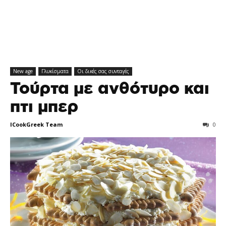
New age
Γλυκίσματα
Οι δικές σας συνταγές
Τούρτα με ανθότυρο και
πτι μπερ
ICookGreek Team
0