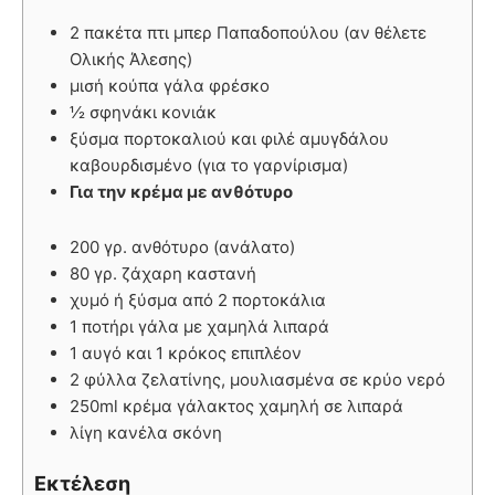
2 πακέτα πτι μπερ Παπαδοπούλου (αν θέλετε
Ολικής Άλεσης)
μισή κούπα γάλα φρέσκο
½ σφηνάκι κονιάκ
ξύσμα πορτοκαλιού και φιλέ αμυγδάλου
καβουρδισμένο (για το γαρνίρισμα)
Για την κρέμα με ανθότυρο
200 γρ. ανθότυρο (ανάλατο)
80 γρ. ζάχαρη καστανή
χυμό ή ξύσμα από 2 πορτοκάλια
1 ποτήρι γάλα με χαμηλά λιπαρά
1 αυγό και 1 κρόκος επιπλέον
2 φύλλα ζελατίνης, μουλιασμένα σε κρύο νερό
250ml κρέμα γάλακτος χαμηλή σε λιπαρά
λίγη κανέλα σκόνη
Εκτέλεση