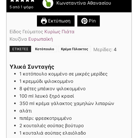
Κωνσταντίνα Αθανασίου
5
από 1 ψήφο
Εκτύπωση
Pin
Είδος Γεύματος
Κυρίως Πιάτα
Κουζίνα
Ευρωπαϊκή
,
Μερίδες:
4
ΕΤΙΚΈΤΕΣ
Κοτόπουλο
Κρέμα Γάλακτος
Υλικά Συνταγής
1 κοτόπουλο κομμένο σε μικρές μερίδες
1 κρεμμύδι ψιλοκομμένο
8 φέτες μπέικον ψιλοκομμένο
100 ml λευκό ξηρό κρασί
350 ml κρέμα γάλακτος χαμηλών λιπαρών
αλάτι
πιπέρι: φρεσκοτριμμένο
2 κουταλιές σούπας βούτυρο
1 κουταλιά σούπας ελαιόλαδο