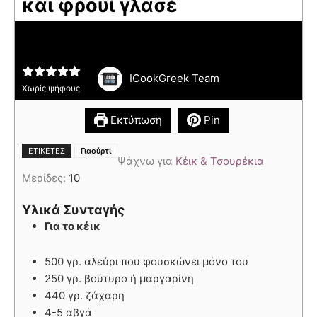
και φρουί γλασέ
ICookGreek Team
Χωρίς ψήφους
Εκτύπωση
Pin
ΕΤΙΚΈΤΕΣ
Γιαούρτι
Ψάχνω για
Κέικ & Τσουρέκια
Μερίδες:
10
Υλικά Συνταγής
Για το κέικ
500 γρ. αλεύρι που φουσκώνει μόνο του
250 γρ. βούτυρο ή μαργαρίνη
440 γρ. ζάχαρη
4-5 αβγά