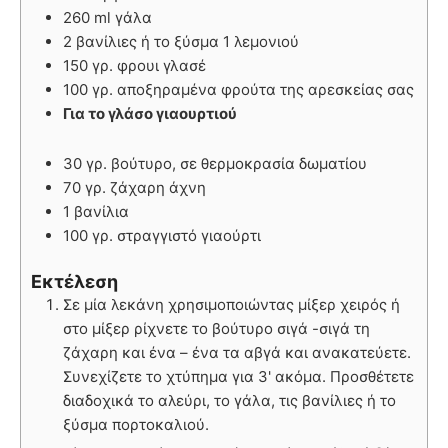
260 ml γάλα
2 βανίλιες ή το ξύσμα 1 λεμονιού
150 γρ. φρουι γλασέ
100 γρ. αποξηραμένα φρούτα της αρεσκείας σας
Για το γλάσο γιαουρτιού
30 γρ. βούτυρο, σε θερμοκρασία δωματίου
70 γρ. ζάχαρη άχνη
1 βανίλια
100 γρ. στραγγιστό γιαούρτι
Εκτέλεση
Σε μία λεκάνη χρησιμοποιώντας μίξερ χειρός ή
στο μίξερ ρίχνετε το βούτυρο σιγά -σιγά τη
ζάχαρη και ένα – ένα τα αβγά και ανακατεύετε.
Συνεχίζετε το χτύπημα για 3' ακόμα. Προσθέτετε
διαδοχικά το αλεύρι, το γάλα, τις βανίλιες ή το
ξύσμα πορτοκαλιού.