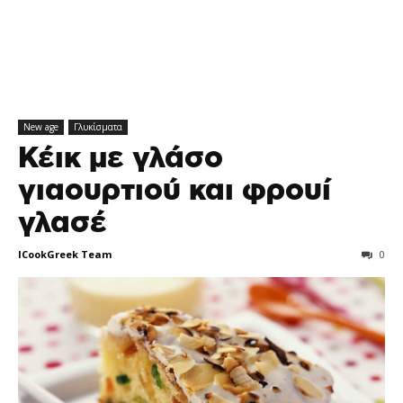
New age
Γλυκίσματα
Κέικ με γλάσο
γιαουρτιού και φρουί
γλασέ
ICookGreek Team
0