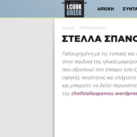
iCookGreek
ΑΡΧΙΚΉ
ΣΥΝΤ
Αρχική
Στέλλα Σπανού
ΣΤΈΛΛΑ ΣΠΑΝ
Γαλουχημένη με τις τοπικές κα
στην παιδική της ηλικία μαγείρο
που αξιοποιεί στο έπακρο όσα έ
υψηλής ποιότητας και ελάχιστα
και μπορείτε να δείτε περισσότε
της
chefstellaspanou.wordpre