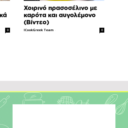
Χοιρινό πρασοσέλινο με
ικά
καρότα και αυγολέμονο
(Βίντεο)
ICookGreek Team
-
0
0