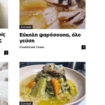
Συνταγή
ίς
Εύκολη ψαρόσουπα, όλο
ς
γεύση
ICookGreek Team
-
0
0
Συνταγή