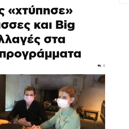
ς «χτύπησε»
σσες και Big
Αλλαγές στα
 προγράμματα
0