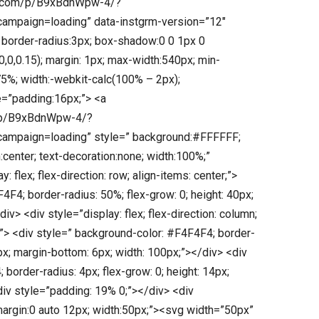
am.com/p/B9xBdnWpw-4/?
paign=loading” data-instgrm-version=”12″
 border-radius:3px; box-shadow:0 0 1px 0
,0,0,0.15); margin: 1px; max-width:540px; min-
75%; width:-webkit-calc(100% – 2px);
e=”padding:16px;”> <a
m/p/B9xBdnWpw-4/?
mpaign=loading” style=” background:#FFFFFF;
gn:center; text-decoration:none; width:100%;”
: flex; flex-direction: row; align-items: center;”>
F4; border-radius: 50%; flex-grow: 0; height: 40px;
div> <div style=”display: flex; flex-direction: column;
er;”> <div style=” background-color: #F4F4F4; border-
4px; margin-bottom: 6px; width: 100px;”></div> <div
border-radius: 4px; flex-grow: 0; height: 14px;
iv style=”padding: 19% 0;”></div> <div
 margin:0 auto 12px; width:50px;”><svg width=”50px”