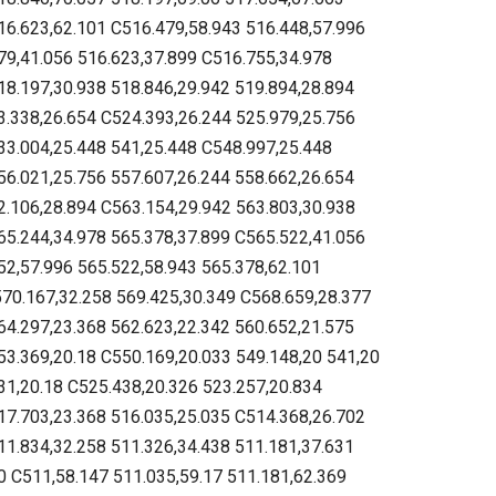
16.623,62.101 C516.479,58.943 516.448,57.996
79,41.056 516.623,37.899 C516.755,34.978
18.197,30.938 518.846,29.942 519.894,28.894
3.338,26.654 C524.393,26.244 525.979,25.756
33.004,25.448 541,25.448 C548.997,25.448
56.021,25.756 557.607,26.244 558.662,26.654
2.106,28.894 C563.154,29.942 563.803,30.938
65.244,34.978 565.378,37.899 C565.522,41.056
52,57.996 565.522,58.943 565.378,62.101
70.167,32.258 569.425,30.349 C568.659,28.377
64.297,23.368 562.623,22.342 560.652,21.575
53.369,20.18 C550.169,20.033 549.148,20 541,20
31,20.18 C525.438,20.326 523.257,20.834
17.703,23.368 516.035,25.035 C514.368,26.702
11.834,32.258 511.326,34.438 511.181,37.631
0 C511,58.147 511.035,59.17 511.181,62.369