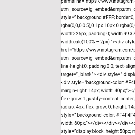
permalink=”https://www.instagr
utm_source=ig_embed&amp;utm_cam
style=” background:#FFF; border:0;
rgba(0,0,0,0.5),0 1px 10px 0 rgba(0
width:326px; padding:0; width:99.3
width:calc(100% – 2px);”><div styl
href=”https://www.instagram.co
utm_source=ig_embed&amp;utm_ca
line-height:0; padding:0 0; text-ali
target=”_blank”> <div style=” display
<div style=”background-color: #F4F4
margin-right: 14px; width: 40px;”></
flex-grow: 1; justify-content: cent
radius: 4px; flex-grow: 0; height: 1
style=” background-color: #F4F4F4; 
width: 60px;”></div></div></div><d
style=”display:block; height:50px;