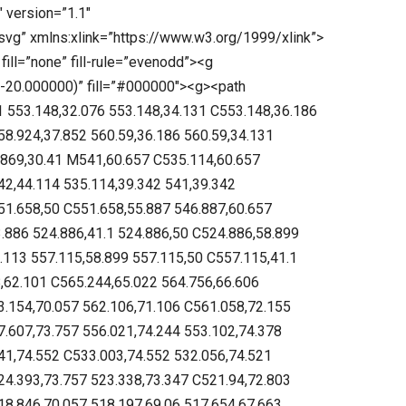
 version=”1.1″
vg” xmlns:xlink=”https://www.w3.org/1999/xlink”>
fill=”none” fill-rule=”evenodd”><g
 -20.000000)” fill=”#000000″><g><path
 553.148,32.076 553.148,34.131 C553.148,36.186
58.924,37.852 560.59,36.186 560.59,34.131
.869,30.41 M541,60.657 C535.114,60.657
42,44.114 535.114,39.342 541,39.342
51.658,50 C551.658,55.887 546.887,60.657
.886 524.886,41.1 524.886,50 C524.886,58.899
.113 557.115,58.899 557.115,50 C557.115,41.1
,62.101 C565.244,65.022 564.756,66.606
3.154,70.057 562.106,71.106 C561.058,72.155
7.607,73.757 556.021,74.244 553.102,74.378
41,74.552 C533.003,74.552 532.056,74.521
24.393,73.757 523.338,73.347 C521.94,72.803
18.846,70.057 518.197,69.06 517.654,67.663