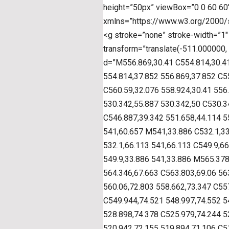
height=”50px” viewBox=”0 0 60 60″
xmlns=”https://www.w3.org/2000/s
<g stroke=”none” stroke-width=”1″ 
transform=”translate(-511.000000,
d=”M556.869,30.41 C554.814,30.41
554.814,37.852 556.869,37.852 C5
C560.59,32.076 558.924,30.41 556
530.342,55.887 530.342,50 C530.3
C546.887,39.342 551.658,44.114 5
541,60.657 M541,33.886 C532.1,33
532.1,66.113 541,66.113 C549.9,66
549.9,33.886 541,33.886 M565.378
564.346,67.663 C563.803,69.06 56
560.06,72.803 558.662,73.347 C55
C549.944,74.521 548.997,74.552 5
528.898,74.378 C525.979,74.244 5
520.942,72.155 519.894,71.106 C5