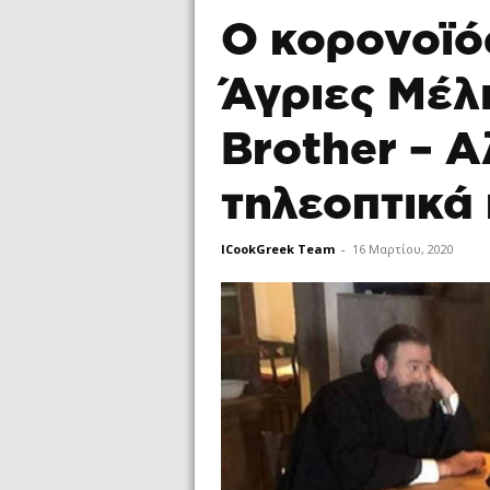
Ο κορονοϊό
Άγριες Μέλι
Brother – 
τηλεοπτικά
ICookGreek Team
-
16 Μαρτίου, 2020