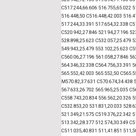
C517.244,66.606 516.755,65.022 5
516.448,50 C516.448,42.003 516.4
517.244,33.391 517.654,32.338 C5
C520.942,27.846 521.94,27.196 52
528.898,25.623 C532.057,25.479 5
549.943,25.479 553.102,25.623 C5
C560.06,27.196 561.058,27.846 56
564.346,32.338 C564.756,33.391 5
565.552,42.003 565.552,50 C565.5
M570.82,37.631 C570.674,34.438 5
567.633,26.702 565.965,25.035 C5
C558.743,20.834 556.562,20.326 5
C532.853,20 531.831,20.033 528.6
521.349,21.575 C519.376,22.342 5
513.342,28.377 512.574,30.349 C5
C511.035,40.831 511,41.851 511,5