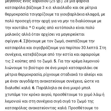
μεγέθους ενός καρυδιού (25 γρ.). Σε μία φαρδιά
κατσαρόλα βάζουμε 3 κ.σ. ελαιόλαδο και σε μέτρια
θερμοκρασία τσιγαρίζουμε τα γιουβαρλάκια ελαφρά, με
πολύ προσοχή στην αρχή για να μην τα διαλύσουμε με
την κουτάλα. * Ο κιμάς από κοτόπουλο είναι πολύ
μαλακός αλλά όταν αρχίσει να μαγειρεύεται
σφίγγει.
4.
Σβήνουμε με τον ζωμό, σκεπάζουμε την
κατσαρόλα και σιγοβράζουμε για περίπου 30 λεπτά. Στη
συνέχεια, κατεβάζουμε από την εστία και αφαιρούμε
τις 2 κούπες από το ζωμό.
5.
Για την κρέμα λεμονιού
λιώνουμε το βούτυρο σε ένα μικρό κατσαρολάκι σε
μέτρια θερμοκρασία, ρίχνουμε σταδιακά το αλεύρι και
με έναν αυγοδάρτη ανακατεύουμε συνέχεια, ώστε να
διαλυθεί καλά.
6.
Παράλληλα σε ένα μικρό μπολ
χτυπάμε τον κρόκο αυγού, προσθέτουμε το χυμό λάιμ ή
λεμονιού και στη συνέχεια σιγά σιγά το ζωμό της
κατσαρόλας ανακατεύοντας καλά. Προσθέτουμε το