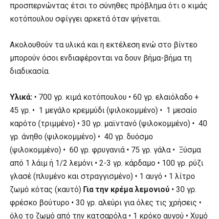
προσπερνώντας έτσι το σύνηθες πρόβλημα ότι ο κιμάς
κοτόπουλου σφίγγει αρκετά όταν ψήνεται.
Ακολουθούν τα υλικά και η εκτέλεση ενώ στο βίντεο
μπορούν όσοι ενδιαφέρονται να δουν βήμα-βήμα τη
διαδικασία.
Υλικά:
• 700 γρ. κιμά κοτόπουλου • 60 γρ. ελαιόλαδο +
45 γρ. • 1 μεγάλο κρεμμύδι (ψιλοκομμένο) • 1 μεσαίο
καρότο (τριμμένο) • 30 γρ. μαϊντανό (ψιλοκομμένο) • 40
γρ. άνηθο (ψιλοκομμένο) • 40 γρ. δυόσμο
(ψιλοκομμένο) • 60 γρ. φρυγανιά • 75 γρ. γάλα • Ξύσμα
από 1 λάιμ ή 1/2 λεμόνι • 2-3 γρ. κάρδαμο • 100 γρ. ρύζι
γλασέ (πλυμένο και στραγγισμένο) • 1 αυγό • 1 λίτρο
ζωμό κότας (καυτό)
Για την κρέμα λεμονιού
• 30 γρ.
φρέσκο βούτυρο • 30 γρ. αλεύρι για όλες τις χρήσεις •
όλο το ζωμό από την κατσαρόλα • 1 κρόκο αυγού • Χυμό