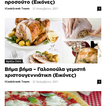
προσούτο (Εικόνες)
ICookGreek Team
-
23 Δεκεμβρίου, 2021
0
Αράζω Σπίτι
Βήμα βήμα – Γαλοπούλα γεμιστή
χριστουγεννιάτικη (Εικόνες)
ICookGreek Team
-
22 Δεκεμβρίου, 2021
0