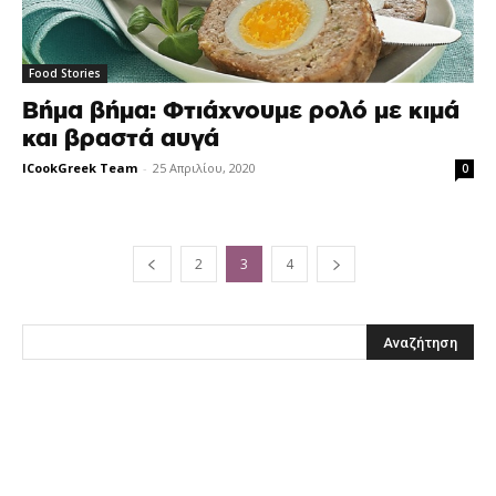
Food Stories
Βήμα βήμα: Φτιάχνουμε ρολό με κιμά
και βραστά αυγά
ICookGreek Team
-
25 Απριλίου, 2020
0
2
3
4