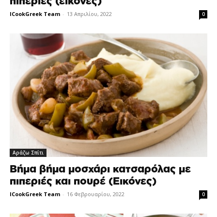
πιπεριές (εικόνες)
ICookGreek Team
-
13 Απριλίου, 2022
0
Αράζω Σπίτι
Βήμα βήμα μοσχάρι κατσαρόλας με
πιπεριές και πουρέ (Εικόνες)
ICookGreek Team
-
16 Φεβρουαρίου, 2022
0