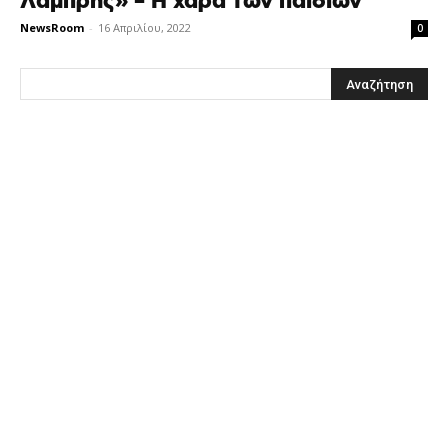
Λαμπρής» – Η χαρά των παιδιών
NewsRoom
-
16 Απριλίου, 2022
0