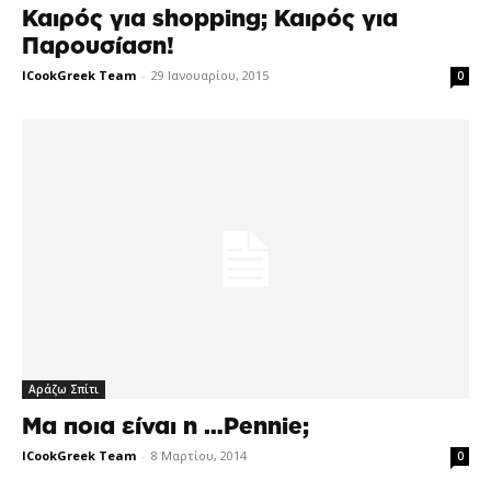
Καιρός για shopping; Καιρός για
Παρουσίαση!
ICookGreek Team
-
29 Ιανουαρίου, 2015
0
Αράζω Σπίτι
Μα ποια είναι η …Pennie;
ICookGreek Team
-
8 Μαρτίου, 2014
0