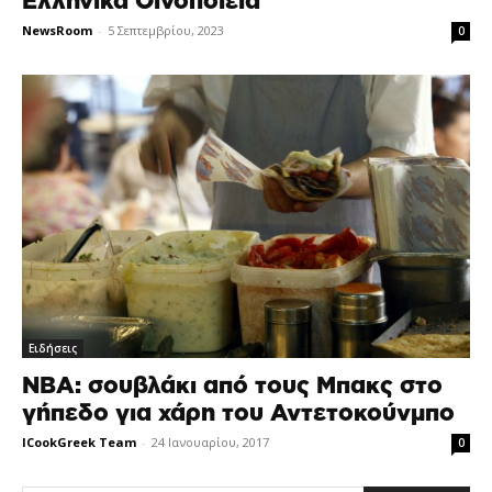
Ελληνικά Οινοποιεία
NewsRoom
-
5 Σεπτεμβρίου, 2023
0
Ειδήσεις
NBA: σουβλάκι από τους Μπακς στο
γήπεδο για χάρη του Αντετοκούνμπο
ICookGreek Team
-
24 Ιανουαρίου, 2017
0