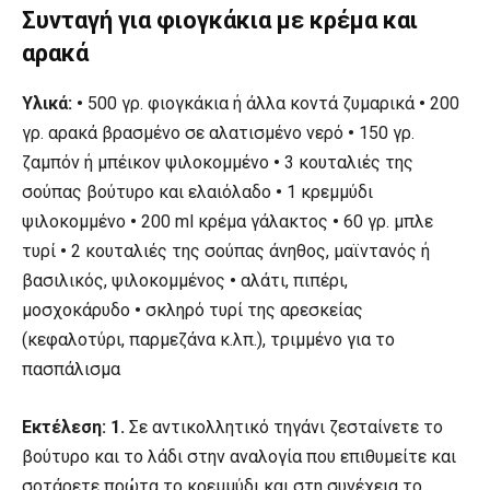
Συνταγή για φιογκάκια με κρέμα και
αρακά
Υλικά: •
500 γρ. φιογκάκια ή άλλα κοντά ζυμαρικά
•
200
γρ. αρακά βρασμένο σε αλατισμένο νερό
•
150 γρ.
ζαμπόν ή μπέικον ψιλοκομμένο
•
3 κουταλιές της
σούπας βούτυρο και ελαιόλαδο
•
1 κρεμμύδι
ψιλοκομμένο
•
200 ml κρέμα γάλακτος
•
60 γρ. μπλε
τυρί
•
2 κουταλιές της σούπας άνηθος, μαϊντανός ή
βασιλικός, ψιλοκομμένος
•
αλάτι, πιπέρι,
μοσχοκάρυδο
•
σκληρό τυρί της αρεσκείας
(κεφαλοτύρι, παρμεζάνα κ.λπ.), τριμμένο για το
πασπάλισμα
Εκτέλεση: 1.
Σε αντικολλητικό τηγάνι ζεσταίνετε το
βούτυρο και το λάδι στην αναλογία που επιθυμείτε και
σοτάρετε πρώτα το κρεμμύδι και στη συνέχεια το