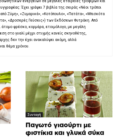
προωθητικών ενεργειών σε μεγάλες εταιρείες τροφίμων και
συγγραφέας: Έχει γράψει 7 βιβλία της σειράς «Νέοι τρόποι
από Ζύμη», «Ζυμαρικά», «Κοτόπουλο», «Πατάτα», «Μπισκότα
άτα», «Δροσερές Γεύσεις») των Εκδόσεων Φυτράκη. Από
 άτομο φρέσκο, κορμάρα, ετοιμόλογο, με μεγάλη
εση στο γυαλί μέχρι στιγμής κανείς σκηνοθέτης,
ρχης δεν την έχει ανακαλύψει ακόμη, αλλά
ναι θέμα χρόνου.
Συνταγή
Παγωτό γιαούρτι με
φιστίκια και γλυκά σύκα