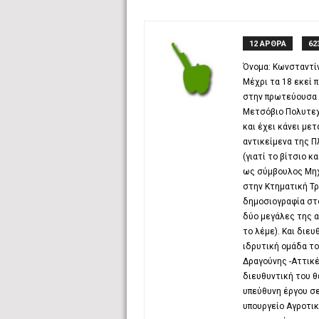
12 ΑΡΘΡΑ
62
Όνομα: Κωνσταντίν
Μέχρι τα 18 εκεί 
στην πρωτεύουσα κ
Μετσόβιο Πολυτεχ
και έχει κάνει με
αντικείμενα της 
(γιατί το βίτσιο κ
ως σύμβουλος Μη
στην Κτηματική Τρ
δημοσιογραφία στο
δύο μεγάλες της αγ
το λέμε). Και διε
ιδρυτική ομάδα το
Δραγούνης -Αττικέ
διευθυντική του θ
υπεύθυνη έργου σε
υπουργείο Αγροτικ