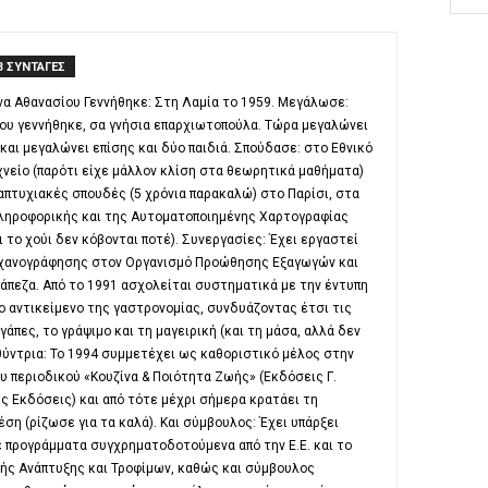
3 ΣΥΝΤΑΓΕΣ
α Αθανασίου Γεννήθηκε: Στη Λαμία το 1959. Μεγάλωσε:
που γεννήθηκε, σα γνήσια επαρχιωτοπούλα. Τώρα μεγαλώνει
αι μεγαλώνει επίσης και δύο παιδιά. Σπούδασε: στο Εθνικό
νείο (παρότι είχε μάλλον κλίση στα θεωρητικά μαθήματα)
ταπτυχιακές σπουδές (5 χρόνια παρακαλώ) στο Παρίσι, στα
Πληροφορικής και της Αυτοματοποιημένης Χαρτογραφίας
αι το χούι δεν κόβονται ποτέ). Συνεργασίες: Έχει εργαστεί
χανογράφησης στον Οργανισμό Προώθησης Εξαγωγών και
άπεζα. Από το 1991 ασχολείται συστηματικά με την έντυπη
 αντικείμενο της γαστρονομίας, συνδυάζοντας έτσι τις
άπες, το γράψιμο και τη μαγειρική (και τη μάσα, αλλά δεν
υθύντρια: Το 1994 συμμετέχει ως καθοριστικό μέλος στην
υ περιοδικού «Κουζίνα & Ποιότητα Ζωής» (Εκδόσεις Γ.
ς Εκδόσεις) και από τότε μέχρι σήμερα κρατάει τη
έση (ρίζωσε για τα καλά). Και σύμβουλος: Έχει υπάρξει
 προγράμματα συγχρηματοδοτούμενα από την Ε.Ε. και το
ής Ανάπτυξης και Τροφίμων, καθώς και σύμβουλος