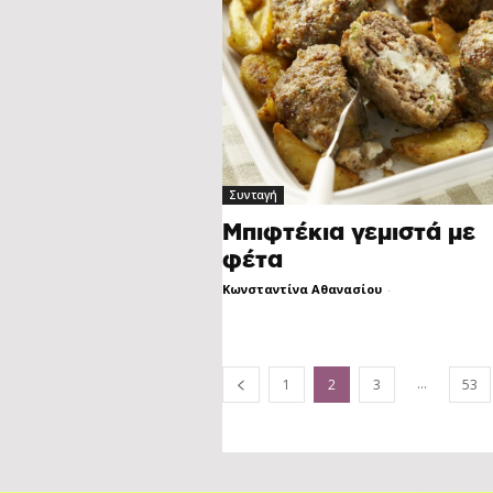
Συνταγή
Μπιφτέκια γεμιστά με
φέτα
Κωνσταντίνα Αθανασίου
-
...
1
2
3
53