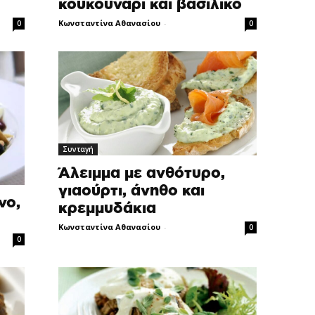
κουκουνάρι και βασιλικό
Κωνσταντίνα Αθανασίου
-
0
0
Συνταγή
Άλειμμα με ανθότυρο,
γιαούρτι, άνηθο και
νο,
κρεμμυδάκια
Κωνσταντίνα Αθανασίου
-
0
0