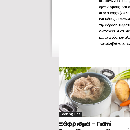
επικοινωνίας και 
οργανισμούς. Και 
απόλαυσης» («Όλα 
και Κέικ», «Σοκολ
τηλεόραση; Παρότι
φωτογένεια και άν
παραγωγός, καναλά
-καταλαβαίνετε- εί
Cooking Tips
Ξάφρισμα – Γιατί