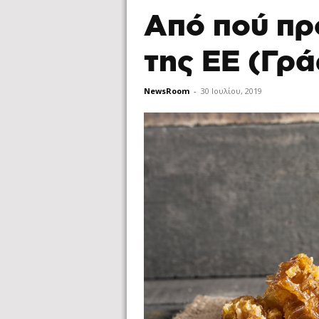
Από πού προ
της ΕΕ (Γρ
NewsRoom
-
30 Ιουλίου, 2019