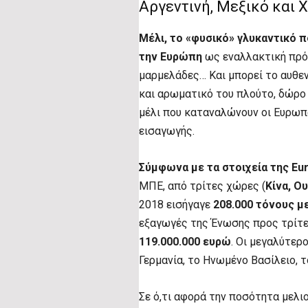
Αργεντινή, Μεξικό και Χ
Μέλι, το «φυσικό» γλυκαντικό 
την Ευρώπη
ως εναλλακτική πρότ
μαρμελάδες… Και μπορεί το αυθεντ
και αρωματικό του πλούτο, δώρο
μέλι που καταναλώνουν οι Ευρωπα
εισαγωγής.
Σύμφωνα με τα στοιχεία της Eu
ΜΠΕ, από τρίτες χώρες (
Κίνα, Ο
2018 εισήγαγε
208.000 τόνους με
εξαγωγές της Ένωσης προς τρίτ
119.000.000 ευρώ
. Οι μεγαλύτερ
Γερμανία, το Ηνωμένο Βασίλειο, το
Σε ό,τι αφορά την ποσότητα μελι