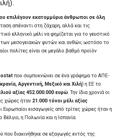
ιλή).
που επιλέγουν εκατομμύρια άνθρωποι σε όλη
αση απέναντι στη ζάχαρη, αλλά και τις
ικό ελληνικό μέλι να φημίζεται για το γευστικό
 των μεσογειακών φυτών και ανθών, ωστόσο το
ίοι πολίτες είναι σε μεγάλο βαθμό προϊόν
rostat
που συμπυκνώνει σε ένα γράφημα το ΑΠΕ-
υκρανία, Αργεντινή, Μεξικό και Χιλή
) η ΕΕ το
λιού αξίας 452.000.000 ευρώ
. Την ίδια χρονιά οι
ες χώρες ήταν
21.000 τόνοι μέλι αξίας
οι Ευρωπαίοι εισαγωγείς από τρίτες χώρες ήταν η
 Βέλγιο, η Πολωνία και η Ισπανία.
ού που διακινήθηκε σε εξαγωγές εντός της