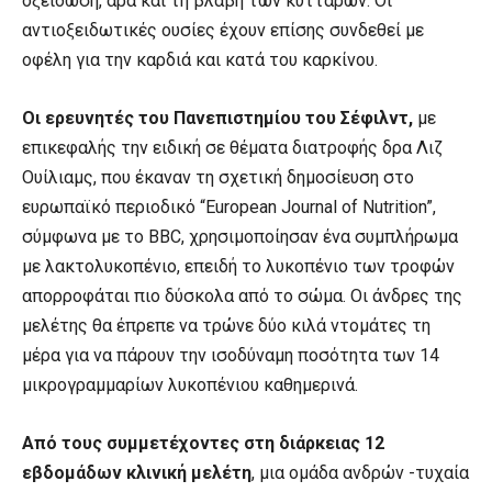
οξείδωση, άρα και τη βλάβη των κυττάρων. Οι
αντιοξειδωτικές ουσίες έχουν επίσης συνδεθεί με
οφέλη για την καρδιά και κατά του καρκίνου.
Οι ερευνητές του Πανεπιστημίου του Σέφιλντ,
με
επικεφαλής την ειδική σε θέματα διατροφής δρα Λιζ
Ουίλιαμς, που έκαναν τη σχετική δημοσίευση στο
ευρωπαϊκό περιοδικό “European Journal of Nutrition”,
σύμφωνα με το BBC, χρησιμοποίησαν ένα συμπλήρωμα
με λακτολυκοπένιο, επειδή το λυκοπένιο των τροφών
απορροφάται πιο δύσκολα από το σώμα. Οι άνδρες της
μελέτης θα έπρεπε να τρώνε δύο κιλά ντομάτες τη
μέρα για να πάρουν την ισοδύναμη ποσότητα των 14
μικρογραμμαρίων λυκοπένιου καθημερινά.
Από τους συμμετέχοντες στη διάρκειας 12
εβδομάδων κλινική μελέτη
, μια ομάδα ανδρών -τυχαία