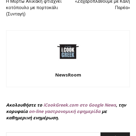
Η Μυρτώ Αλικάκη φτιάχνει
«Ζαχαροπλάθουμε με Καλή
κοτόπουλο με πορτοκάλι
Παρέα»
(Συνταγή)
NewsRoom
Ακολουθήστε το
iCookGreek.com στο Google News
, την
κορυφαία
on-line γαστρονομική εφημερίδα
με
καθημερινή ενημέρωση.