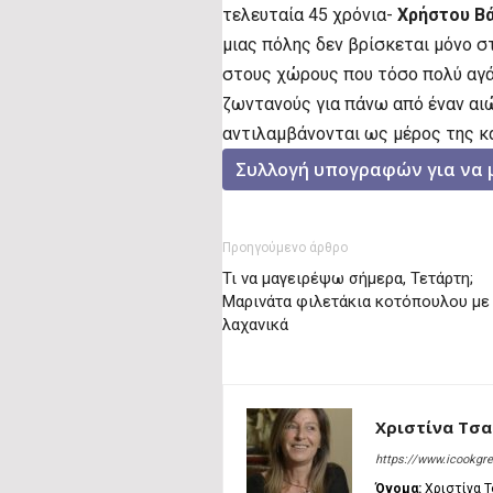
τελευταία 45 χρόνια-
Χρήστου Β
μιας πόλης δεν βρίσκεται μόνο στ
στους χώρους που τόσο πολύ αγά
ζωντανούς για πάνω από έναν αιώ
αντιλαμβάνονται ως μέρος της κ
Συλλογή υπογραφών για να 
Προηγούμενο άρθρο
Τι να μαγειρέψω σήμερα, Τετάρτη;
Μαρινάτα φιλετάκια κοτόπουλου με
λαχανικά
Χριστίνα Τσ
https://www.icookgr
Όνομα:
Χριστίνα 