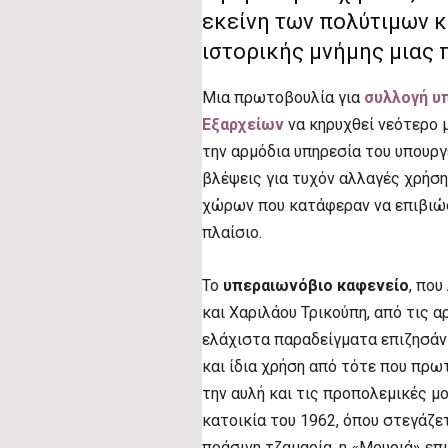
εκείνη των πολύτιμων κ
ιστορικής μνήμης μιας
Μια πρωτοβουλία για
συλλογή 
Εξαρχείων
να κηρυχθεί νεότερο 
την αρμόδια υπηρεσία του υπουργ
βλέψεις για τυχόν αλλαγές χρήση
χώρων που κατάφεραν να επιβιώσ
πλαίσιο.
Το
υπεραιωνόβιο καφενείο
, που
και Χαριλάου Τρικούπη, από τις α
ελάχιστα παραδείγματα επιζησάν
και ίδια χρήση από τότε που πρωτ
την αυλή και τις προπολεμικές μ
κατοικία του 1962, όπου στεγάζετ
πράσινη τζαμαρία, η «Μουριά» επι