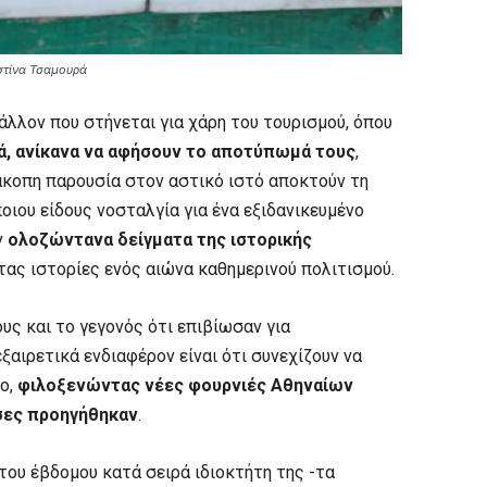
στίνα Τσαμουρά
λλον που στήνεται για χάρη του τουρισμού, όπου
ά, ανίκανα να αφήσουν το αποτύπωμά τους
,
άκοπη παρουσία στον αστικό ιστό αποκτούν τη
οιου είδους νοσταλγία για ένα εξιδανικευμένο
ν
ολοζώντανα δείγματα της ιστορικής
ας ιστορίες ενός αιώνα καθημερινού πολιτισμού.
ους και το γεγονός ότι επιβίωσαν για
ξαιρετικά ενδιαφέρον είναι ότι συνεχίζουν να
λο,
φιλοξενώντας νέες φουρνιές Αθηναίων
σες προηγήθηκαν
.
του έβδομου κατά σειρά ιδιοκτήτη της -τα