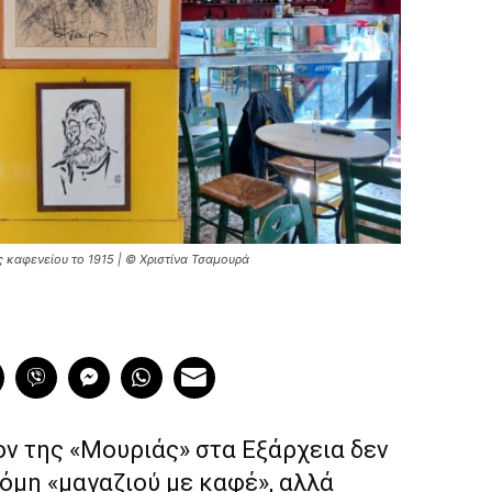
 καφενείου το 1915 | © Χριστίνα Τσαμουρά
ον της «Μουριάς» στα Εξάρχεια δεν
όμη «μαγαζιού με καφέ», αλλά