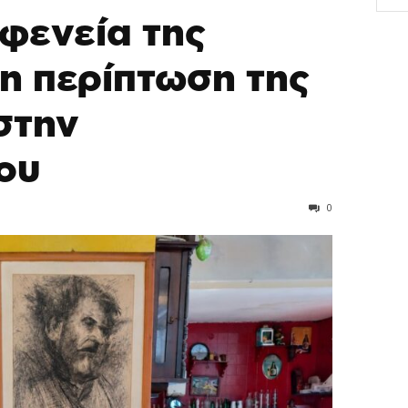
αφενεία της
 η περίπτωση της
στην
ου
0