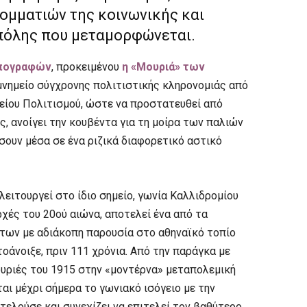
ομματιών της κοινωνικής και
 πόλης που μεταμορφώνεται.
υπογραφών
, προκειμένου
η «Μουριά» των
μνημείο σύγχρονης πολιτιστικής κληρονομιάς από
είου Πολιτισμού, ώστε να προστατευθεί από
ς, ανοίγει την κουβέντα για τη μοίρα των παλιών
ουν μέσα σε ένα ριζικά διαφορετικό αστικό
 λειτουργεί στο ίδιο σημείο, γωνία Καλλιδρομίου
ρχές του 20ού αιώνα, αποτελεί ένα από τα
των με αδιάκοπη παρουσία στο αθηναϊκό τοπίο
οάνοιξε, πριν 111 χρόνια. Από την παράγκα με
ουριές του 1915 στην «μοντέρνα» μεταπολεμική
αι μέχρι σήμερα το γωνιακό ισόγειο με την
τελούσε και συνεχίζει να επιτελεί τον βαθύτερο