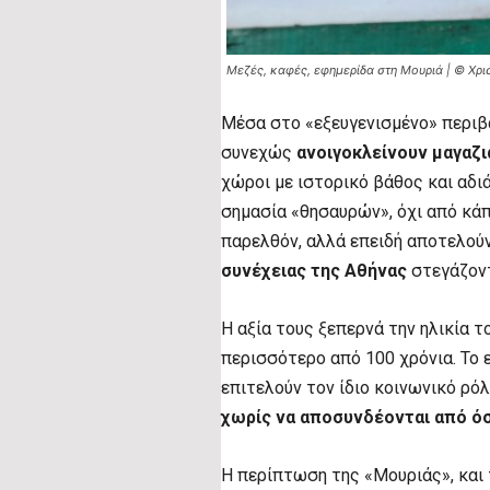
Μεζές, καφές, εφημερίδα στη Μουριά | © Χρι
Μέσα στο «εξευγενισμένο» περιβά
συνεχώς
ανοιγοκλείνουν μαγαζι
χώροι με ιστορικό βάθος και αδι
σημασία «θησαυρών», όχι από κάπ
παρελθόν, αλλά επειδή αποτελού
συνέχειας της Αθήνας
στεγάζοντ
Η αξία τους ξεπερνά την ηλικία τ
περισσότερο από 100 χρόνια. Το ε
επιτελούν τον ίδιο κοινωνικό ρό
χωρίς να αποσυνδέονται από ό
Η περίπτωση της «Μουριάς», και 