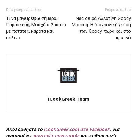
Προηγούμενο άρθρο
Επόμενο άρθρο
Τι να μαγειρέψω σήμερα,
Νέα σειρά Αλλατίνη Goody
Παρασκευή; Μοσχάρι βραστό
Morning: Η διαχρονική γεύση
με πατάτες, καρότα και
των Goody, τώρα και στο
σέλινο
πρωινό
ICookGreek Team
Ακολουθήστε το
iCookGreek.com στο Facebook
, για
αγαπημένες
συνταγές μαγειρικής
και καθημερινές