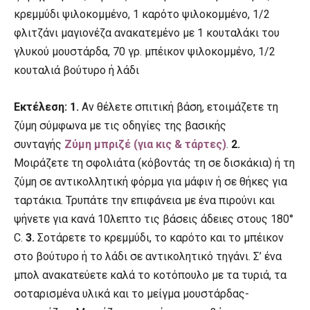
κρεμμύδι ψιλοκομμένο, 1 καρότο ψιλοκομμένο, 1/2
φλιτζάνι μαγιονέζα ανακατεμένο με 1 κουταλάκι του
γλυκού μουστάρδα, 70 γρ. μπέικον ψιλοκομμένο, 1/2
κουταλιά βούτυρο ή λάδι
Εκτέλεση: 1.
Αν θέλετε σπιτική βάση, ετοιμάζετε τη
ζύμη σύμφωνα με τις οδηγίες της βασικής
συνταγής
Ζύμη μπριζέ (για κις & τάρτες)
.
2.
Μοιράζετε τη σφολιάτα (κόβοντάς τη σε δισκάκια) ή τη
ζύμη σε αντικολλητική φόρμα για μάφιν ή σε θήκες για
ταρτάκια. Τρυπάτε την επιφάνεια με ένα πιρούνι και
ψήνετε για κανά 10λεπτο τις βάσεις άδειες στους 180°
C.
3.
Σοτάρετε το κρεμμύδι, το καρότο και το μπέικον
στο βούτυρο ή το λάδι σε αντικολητικό τηγάνι. Σ’ ένα
μπολ ανακατεύετε καλά το κοτόπουλο με τα τυριά, τα
σοταρισμένα υλικά και το μείγμα μουστάρδας-