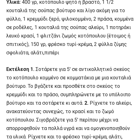
Υλικά:
400 γρ, κοτόπουλο ψητό ή βραστό, 1 1/2
κουταλιά της σούπας βούτυρο και λίγο ακόμη για το
φύλλο, 1 κρεμμύδι ξερό, ψιλοκομμένο, 2 πράσα, κομμένα
σε ροδέλες, 1 κουταλιά της σούπας αλεύρι, 1 ποτηράκι
λευκό κρασί, 1 φλιτζάνι ζωμός κοτόπουλου (έτοιμος ή
σπιτικός), 150 γρ, φρέσκο τυρί-κρέμα, 2 φύλλα ζύμης
σφολιάτα, αλάτι,πιπέρι
Εκτέλεση
1.
Σοτάρετε για 5′ σε αντικολλητικό σκεύος
το κοτόπουλο κομμένο σε κομματάκια με μια κουταλιά
βούτυρο. Το βγάζετε και προσθέτε στο σκεύος το
κρεμμύδι και το πράσο, συμπληρώνετε με το υπόλοιπο
βούτυρο και τα σοτάρετε κι αυτά.
2.
Ρίχνετε το αλεύρι,
ανακατεύοντας συνεχώς, το κρασί και το ζωμό
κοτόπουλου. Σιγοβράζετε για 5′ περίπου μέχρι να
απορροφηθούν τα πολλά υγρά και να ομογενοποιηθούν
τα υλικά. Ρίχνετε και το φρέσκο τυρί-κρέμα, αλάτι,